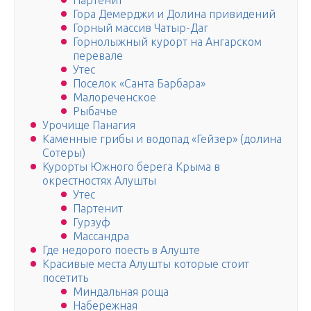
Партенит
Гора Демерджи и Долина привидений
Горный массив Чатыр-Даг
Горнолыжный курорт на Ангарском
перевале
Утес
Поселок «Санта Барбара»
Малореченское
Рыбачье
Урочище Панагия
Каменные грибы и водопад «Гейзер» (долина
Сотеры)
Курорты Южного берега Крыма в
окрестностях Алушты
Утес
Партенит
Гурзуф
Массандра
Где недорого поесть в Алуште
Красивые места Алушты которые стоит
посетить
Миндальная роща
Набережная