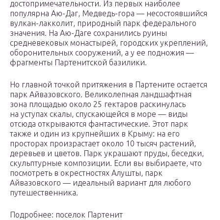
достопримечательности. Из первых наиболее
популярна Аю-Даг, Медведь-гора — несостоявшийся
вулкан-лакколит, природный парк федерального
значения. На Аю-Даге сохранились руины
средневековых монастырей, городских укреплений,
оборонительных сооружений, а у ее подножия —
фрагменты Партенитской базилики.
Но главной точкой притяжения в Партените остается
парк Айвазовского. Великолепная ландшафтная
зона площадью около 25 гектаров раскинулась
на уступах скалы, спускающейся в море — виды
отсюда открываются фантастические. Этот парк
также и один из крупнейших в Крыму: на его
просторах произрастает около 10 тысяч растений,
деревьев и цветов. Парк украшают пруды, беседки,
скульптурные композиции. Если вы выбираете, что
посмотреть в окрестностях Алушты, парк
Айвазовского — идеальный вариант для любого
путешественника.
Подробнее: поселок Партенит