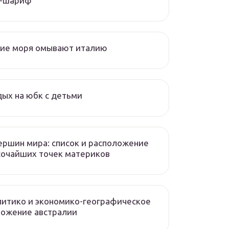
л-шариф
кие моря омывают италию
ых на юбк с детьми
ершин мира: список и расположение
сочайших точек материков
итико и экономико-географическое
ложение австралии