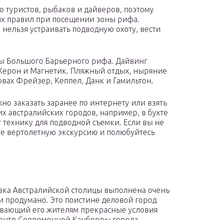
туристов, рыбаков и дайверов, поэтому
ых правил при посещении зоны рифа.
 нельзя устраивать подводную охоту, вести
ы Большого Барьерного рифа. Дайвинг
, Херон и Магнетик. Пляжный отдых, ныряние
овах Фрейзер, Кеппел, Данк и Гамильтон.
но заказать заранее по интернету или взять
х австралийских городов, например, в бухте
т технику для подводной съемки. Если вы не
те вертолетную экскурсию и полюбуйтесь
ка Австралийской столицы выполнена очень
и продумано. Это поистине деловой город
вающий его жителям прекрасные условия
ентр Современной Канберры города