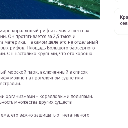
Кра
сев
ире коралловый риф и самая известная
и. Он протягивается за 2,5 тысячи
а материка. На самом деле это не отдельный
ловых рифов. Площадь Большого барьерного
и. Он настолько крупный, что его хорошо
ый морской парк, включенный в список
рифу можно на прогулочном судне или
встралии.
и организмами – коралловыми полипами.
ьность множества других существ
тема, его важно защищать от негативного