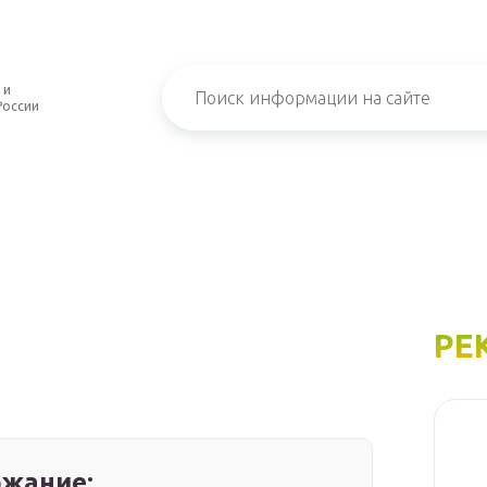
 и
России
РЕ
жание: