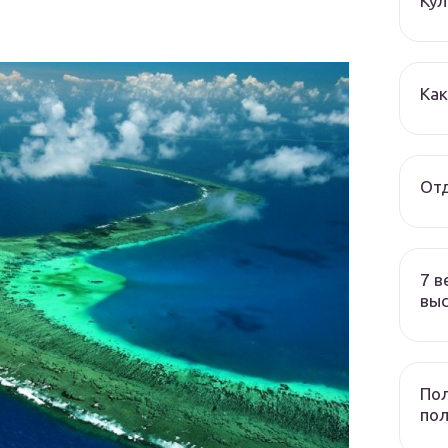
Ку
ф
Ка
Отд
7 в
вы
Пол
по