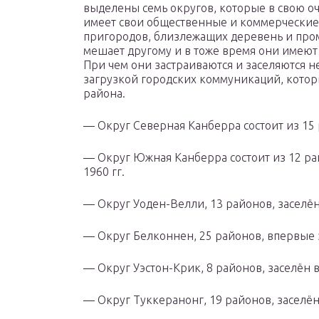
выделены семь округов, которые в свою о
имеет свои общественные и коммерчески
пригородов, близлежащих деревень и про
мешает другому и в тоже время они имеют
При чем они застраиваются и заселяются н
загрузкой городских коммуникаций, котор
района.
— Округ Северная Канберра состоит из 15 
— Округ Южная Канберра состоит из 12 райо
1960 гг.
— Округ Уоден-Велли, 13 районов, заселён 
— Округ Белконнен, 25 районов, впервые з
— Округ Уэстон-Крик, 8 районов, заселён в
— Округ Туккеранонг, 19 районов, заселён 