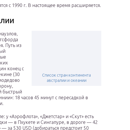
тся с 1990 г. В настоящее время расширяется.
алии
иаузлов,
нгсфорда
я. Путь из
ный
мые
ских
дин конец с
екине (30
Список стран континента
омодедово
австралии и океании
орону,
ый быстрый
ии»: 18 часов 45 минут с пересадкой в
и.
: у «Аэрофлота», «Джетстар» и «Скут» есть
дки — в Пхукете и Сингапуре, в дороге — 42
» — за 530 USD (добираться предстоит 50