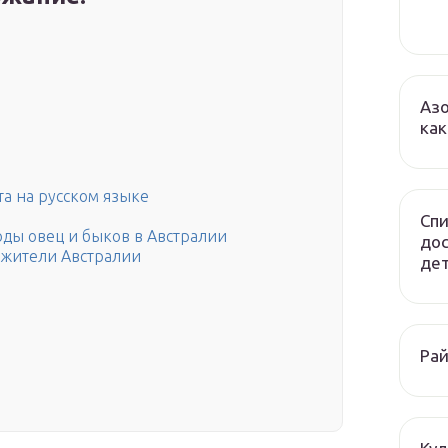
Азо
как
та на русском языке
Спи
ды овец и быков в Австралии
до
 жители Австралии
дет
Рай