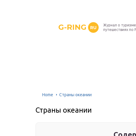
G-RING
Журнал о туризме
RU
путешествиях по 
Home
Страны океании
Страны океании
Содер