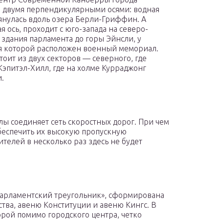
 двумя перпендикулярными осями: водная
тянулась вдоль озера Берли-Гриффин. А
я ось, проходит с юго-запада на северо-
т здания парламента до горы Эйнсли, у
 которой расположен военный мемориал.
стоит из двух секторов — северного, где
Кэпитэл-Хилл, где на холме Курраджонг
.
ы соединяет сеть скоростных дорог. При чем
обеспечить их высокую пропускную
ителей в несколько раз здесь не будет
«парламентский треугольник», сформирована
ва, авеню Конституции и авеню Кингс. В
орой помимо городского центра, четко