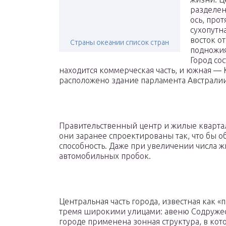
разделен
ось, про
сухопутна
восток о
Страны океании список стран
подножия
Город со
находится коммерческая часть, и южная — 
расположено здание парламента Австралии
Правительственный центр и жилые квартал
они заранее спроектированы так, что бы 
способность. Даже при увеличении числа ж
автомобильных пробок.
Центральная часть города, известная как 
тремя широкими улицами: авеню Содружест
городе применена зонная структура, в кот