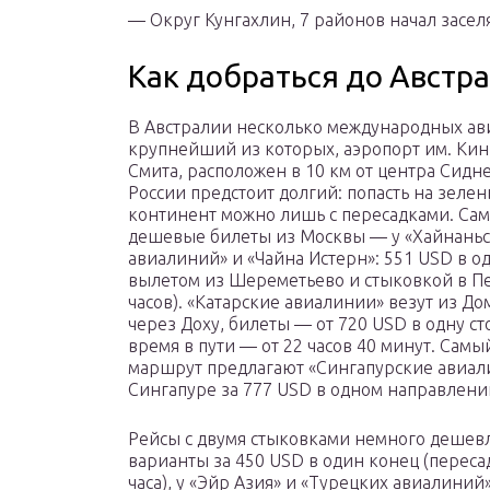
— Округ Кунгахлин, 7 районов начал заселя
Как добраться до Австр
В Австралии несколько международных ав
крупнейший из которых, аэропорт им. Ки
Смита, расположен в 10 км от центра Сидне
России предстоит долгий: попасть на зеле
континент можно лишь с пересадками. Са
дешевые билеты из Москвы — у «Хайнань
авиалиний» и «Чайна Истерн»: 551 USD в о
вылетом из Шереметьево и стыковкой в П
часов). «Катарские авиалинии» везут из Д
через Доху, билеты — от 720 USD в одну ст
время в пути — от 22 часов 40 минут. Сам
маршрут предлагают «Сингапурские авиалин
Сингапуре за 777 USD в одном направлени
Рейсы с двумя стыковками немного дешевле
варианты за 450 USD в один конец (переса
часа), у «Эйр Азия» и «Турецких авиалиний