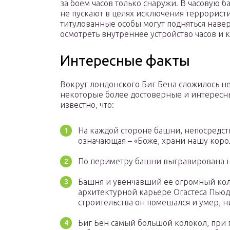
за боем часов только снаружи. В часовую б
не пускают в целях исключения террорист
титулованные особы могут подняться навер
осмотреть внутреннее устройство часов и 
Интересные факты
Вокруг лондонского Биг Бена сложилось н
некоторые более достоверные и интересны
известно, что:
На каждой стороне башни, непосредств
означающая – «Боже, храни нашу кор
По периметру башни выгравирована на
Башня и увенчавший ее огромный кол
архитектурной карьере Огастеса Пью
строительства он помешался и умер, н
Биг Бен самый большой колокол, при 