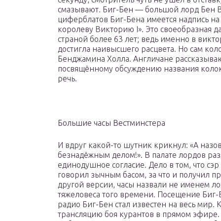
смазывают. Биг-Бен — большой лорд Бен В
циферблатов Биг-Бена имеется надпись на
королеву Викторию I». Это своеобразная 
страной более 63 лет; ведь именно в викт
достигла наивысшего расцвета. Но сам коло
Бенджамина Холла. Англичане рассказывают
посвящённому обсуждению названия колок
речь.
Большие часы Вестминстера
И вдруг какой-то шутник крикнул: «А назо
безнадёжным делом!». В палате лордов разд
единодушное согласие. Дело в том, что сэ
говорил зычным басом, за что и получил п
другой версии, часы назвали не именем ло
тяжеловеса того времени. Посещение Биг-Б
радио Биг-Бен стал известен на весь мир.
трансляцию боя курантов в прямом эфире.