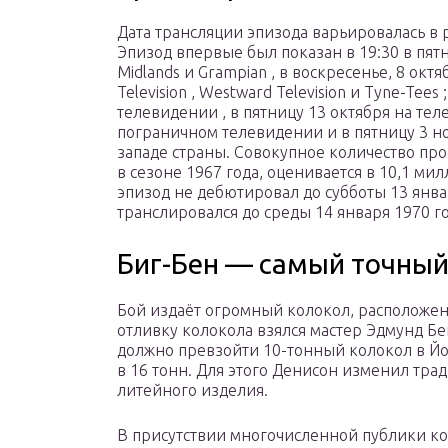
Дата трансляции эпизода варьировалась в
Эпизод впервые был показан в 19:30 в пятни
Midlands и Grampian , в воскресенье, 8 октя
Television , Westward Television и Tyne-Tee
телевидении , в пятницу 13 октября на тел
пограничном телевидении и в пятницу 3 н
западе страны. Совокупное количество пр
в сезоне 1967 года, оценивается в 10,1 м
эпизод не дебютировал до субботы 13 январ
транслировался до среды 14 января 1970 го
Биг-Бен — самый точный
Бой издаёт огромный колокол, расположенн
отливку колокола взялся мастер Эдмунд Бе
должно превзойти 10-тонный колокол в Йо
в 16 тонн. Для этого Денисон изменил тр
литейного изделия.
В присутствии многочисленной публики ко