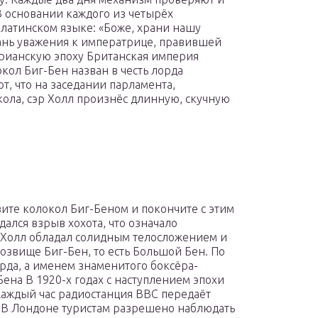
 основании каждого из четырёх
 латинском языке: «Боже, храни нашу
дань уважения к императрице, правившей
орианскую эпоху Британская империя
кол Биг-Бен назван в честь лорда
, что на заседании парламента,
ола, сэр Холл произнёс длинную, скучную
вите колокол Биг-Беном и покончите с этим
ался взрыв хохота, что означало
р Холл обладал солидным телосложением и
розвище Биг-Бен, то есть Большой Бен. По
рда, а именем знаменитого боксёра-
ена В 1920-х годах с наступлением эпохи
 Каждый час радиостанция BBC передаёт
 В Лондоне туристам разрешено наблюдать