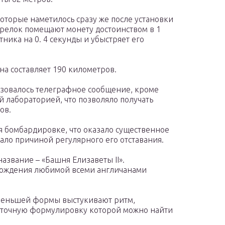
 которые наметилось сразу же после установки
трелок помещают монету достоинством в 1
ника на 0. 4 секунды и убыстряет его
на составляет 190 километров.
льзовалось телеграфное сообщение, кроме
ой лабораторией, что позволяло получать
ов.
 бомбардировке, что оказало существенное
тало причиной регулярного его отставания.
азвание – «Башня Елизаветы II».
ождения любимой всеми англичанами
меньшей формы выстукивают ритм,
 точную формулировку которой можно найти