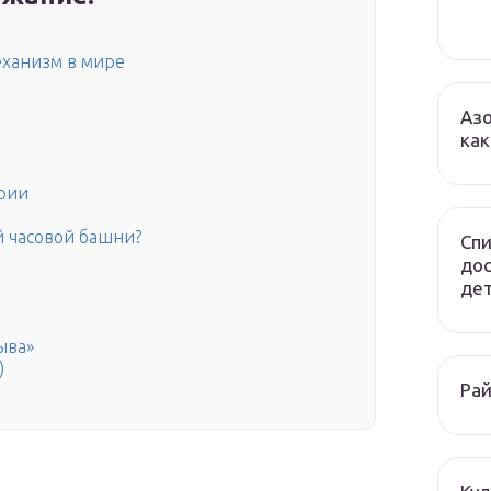
еханизм в мире
Азо
как
ории
й часовой башни?
Спи
до
дет
ыва»
)
Рай