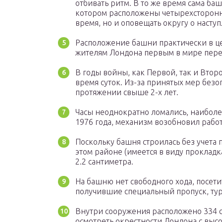
отбивать ритм. В то же время сама ба
котором расположены четырехсторонни
время, но и оповещать округу о наступ
Расположение башни практически в ц
жителям Лондона первым в мире перев
В годы войны, как Первой, так и Вто
время суток. Из-за принятых мер безо
протяжении свыше 2-х лет.
Часы неоднократно ломались, наиболе
1976 года, механизм возобновил работ
Поскольку башня строилась без учета
этом районе (имеется в виду прокладк
2.2 сантиметра.
На башню нет свободного хода, посет
получившие специальный пропуск, ту
Внутри сооружения расположено 334 
осмотреть окрестности Лондона с высо