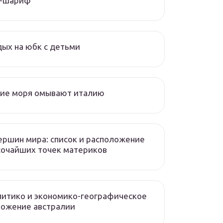
л-шариф
ых на юбк с детьми
кие моря омывают италию
ершин мира: список и расположение
сочайших точек материков
итико и экономико-географическое
ложение австралии