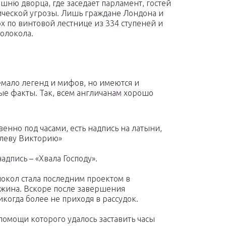
ашню дворца, где заседает парламент, гостей
ической угрозы. Лишь граждане Лондона и
х по винтовой лестнице из 334 ступеней и
колокола.
емало легенд и мифов, но имеются и
е факты. Так, всем англичанам хорошо
енно под часами, есть надпись на латыни,
олеву Викторию»
дпись – «Хвала Господу».
окол стала последним проектом в
джина. Вскоре после завершения
икогда более не приходя в рассудок.
помощи которого удалось заставить часы