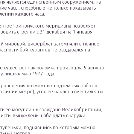
шня является единственным сооружением, на
е часы, способные не только показывать
лении каждого часа.
ентре Гринвичского меридиана позволяет
одить стрелки с 31 декабря на 1 января.
рой мировой, циферблат затемняли в ночное
пасности бой курантов не раздавался на
е существенная поломка произошла 5 августа
у лишь к маю 1977 года.
 проведения возможных подземных работ в
а линии метро), угол ее наклона сместился на
ить ее могут лишь граждане Великобритании,
ристы вынуждены наблюдать снаружи.
ступеньки, поднявшись по которым можно
ты 62 метров.