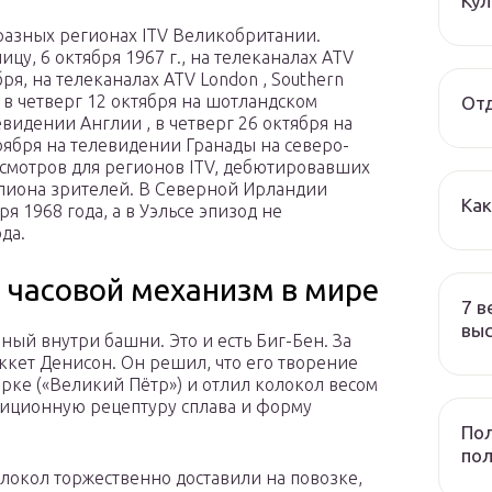
Ку
 разных регионах ITV Великобритании.
цу, 6 октября 1967 г., на телеканалах ATV
бря, на телеканалах ATV London , Southern
s ; в четверг 12 октября на шотландском
Отд
евидении Англии , в четверг 26 октября на
оября на телевидении Гранады на северо-
осмотров для регионов ITV, дебютировавших
иллиона зрителей. В Северной Ирландии
Ка
я 1968 года, а в Уэльсе эпизод не
да.
 часовой механизм в мире
7 в
вы
ый внутри башни. Это и есть Биг-Бен. За
ккет Денисон. Он решил, что его творение
рке («Великий Пётр») и отлил колокол весом
адиционную рецептуру сплава и форму
Пол
по
локол торжественно доставили на повозке,