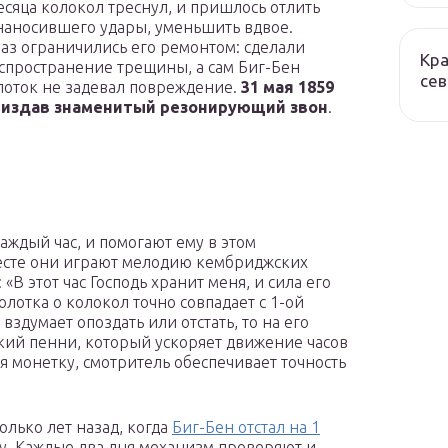
сяца колокол треснул, и пришлось отлить
, наносившего удары, уменьшить вдвое.
раз ограничились его ремонтом: сделали
Кра
пространение трещины, а сам Биг-Бен
сев
олоток не задевал повреждение.
31 мая 1859
, издав знаменитый резонирующий звон
.
аждый час, и помогают ему в этом
есте они играют мелодию кембриджских
В этот час Господь хранит меня, и сила его
олотка о колокол точно совпадает с 1-ой
 вздумает опоздать или отстать, то на его
кий пенни, который ускоряет движение часов
ая монетку, смотритель обеспечивает точность
олько лет назад, когда
Биг-Бен отстал на 1
вку. Каждые два дня механизм проверяют и