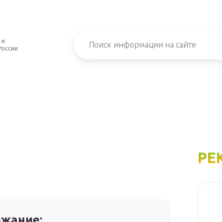
 и
России
РЕ
жание: