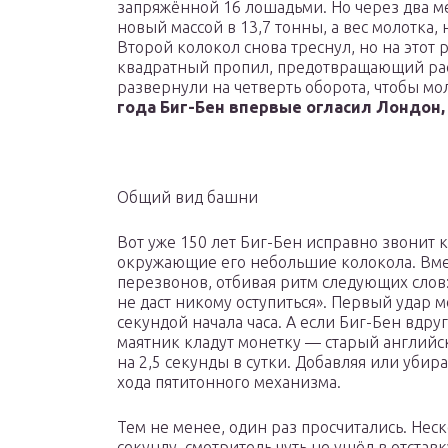
запряжённой 16 лошадьми. Но через два ме
новый массой в 13,7 тонны, а вес молотка
Второй колокол снова треснул, но на этот 
квадратный пропил, предотвращающий рас
развернули на четверть оборота, чтобы м
года Биг-Бен впервые огласил Лондон
Общий вид башни
Вот уже 150 лет Биг-Бен исправно звонит к
окружающие его небольшие колокола. Вм
перезвонов, отбивая ритм следующих слов: «
не даст никому оступиться». Первый удар м
секундой начала часа. А если Биг-Бен вдруг
маятник кладут монетку — старый английс
на 2,5 секунды в сутки. Добавляя или убир
хода пятитонного механизма.
Тем не менее, один раз просчитались. Неск
секунду, смотритель чуть не ушёл в отста