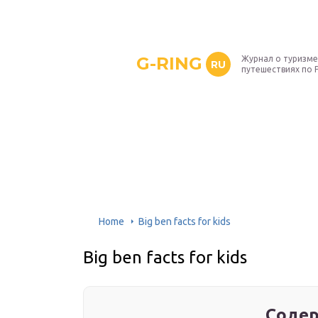
G-RING
Журнал о туризме
RU
путешествиях по 
Home
Big ben facts for kids
Big ben facts for kids
Содер