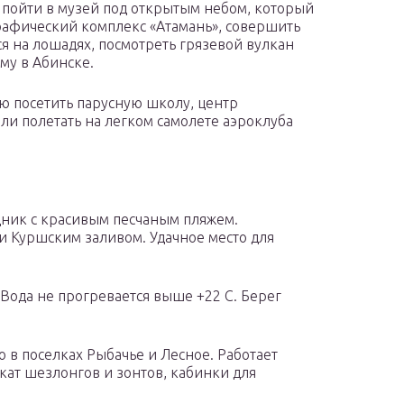
 пойти в музей под открытым небом, который
графический комплекс «Атамань», совершить
ся на лошадях, посмотреть грязевой вулкан
му в Абинске.
ю посетить парусную школу, центр
и полетать на легком самолете аэроклуба
дник с красивым песчаным пляжем.
 Куршским заливом. Удачное место для
Вода не прогревается выше +22 С. Берег
 в поселках Рыбачье и Лесное. Работает
окат шезлонгов и зонтов, кабинки для