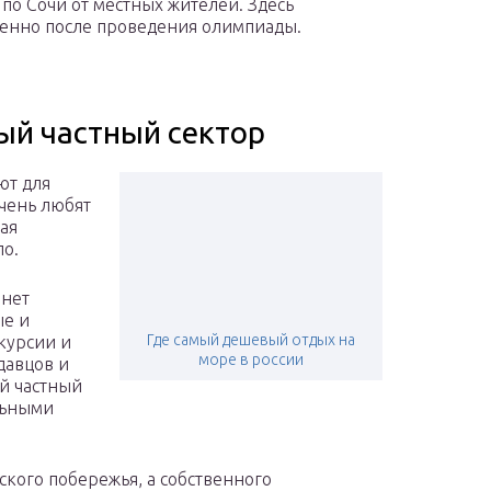
 по Сочи от местных жителей. Здесь
обенно после проведения олимпиады.
ый частный сектор
ют для
очень любят
ая
ло.
 нет
ые и
Где самый дешевый отдых на
курсии и
море в россии
давцов и
й частный
льными
кого побережья, а собственного