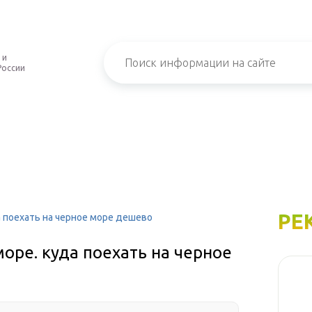
 и
России
РЕ
 поехать на черное море дешево
оре. куда поехать на черное