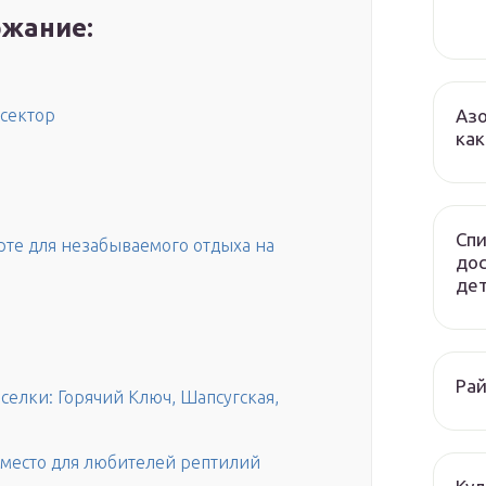
жание:
Азо
сектор
как
Спи
рте для незабываемого отдыха на
до
дет
Рай
селки: Горячий Ключ, Шапсугская,
 место для любителей рептилий