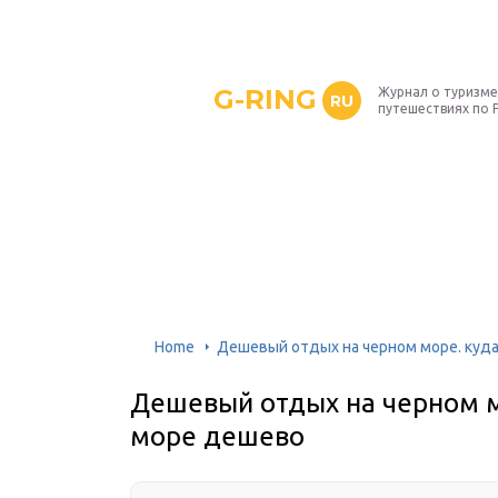
G-RING
Журнал о туризме
RU
путешествиях по 
Home
Дешевый отдых на черном море. куда
Дешевый отдых на черном м
море дешево