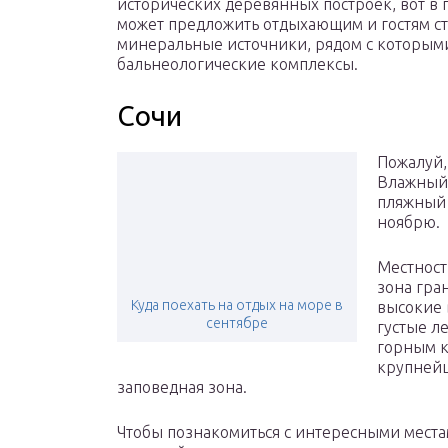
исторических деревянных построек, вот в 
может предложить отдыхающим и гостям с
минеральные источники, рядом с которым
бальнеологические комплексы.
Сочи
Пожалуй,
Влажный 
пляжный 
ноябрю.
Местност
зона гра
Куда поехать на отдых на море в
высокие 
сентябре
густые л
горным к
крупнейш
заповедная зона.
Чтобы познакомиться с интересными места