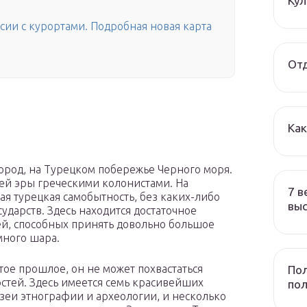
Ку
сии с курортами. Подробная новая карта
Отд
Ка
род, на Турецком побережье Черного моря.
ей эры греческими колонистами. На
7 в
я турецкая самобытность, без каких-либо
вы
дарств. Здесь находится достаточное
ей, способных принять довольно большое
много шара.
атое прошлое, он не может похвастаться
Пол
тей. Здесь имеется семь красивейших
по
зеи этнографии и археологии, и несколько