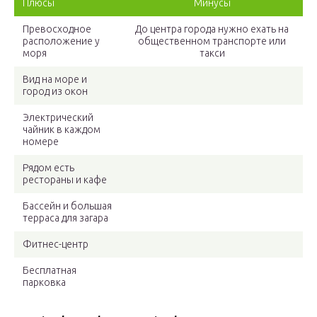
Плюсы
Минусы
Превосходное
До центра города нужно ехать на
расположение у
общественном транспорте или
моря
такси
Вид на море и
город из окон
Электрический
чайник в каждом
номере
Рядом есть
рестораны и кафе
Бассейн и большая
терраса для загара
Фитнес-центр
Бесплатная
парковка