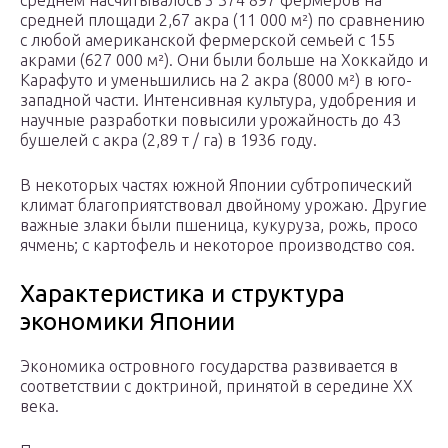
среднем насчитывалось 5 374 897 фермеров на
средней площади 2,67 акра (11 000 м²) по сравнению
с любой американской фермерской семьей с 155
акрами (627 000 м²). Они были больше на Хоккайдо и
Карафуто и уменьшились на 2 акра (8000 м²) в юго-
западной части. Интенсивная культура, удобрения и
научные разработки повысили урожайность до 43
бушелей с акра (2,89 т / га) в 1936 году.
В некоторых частях южной Японии субтропический
климат благоприятствовал двойному урожаю. Другие
важные злаки были пшеница, кукуруза, рожь, просо
ячмень; с картофель и некоторое производство соя.
Характеристика и структура
экономики Японии
Экономика островного государства развивается в
соответствии с доктриной, принятой в середине XX
века.