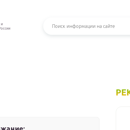
 и
России
РЕ
жание: