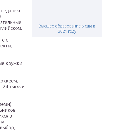
а недалеко
В
зательные
Высшее образование в сша в
нглийском.
2021 году
те с
екты,
ые кружки
с
хоккеем,
— 24 тысячи
деми)
льников
ихся в
my
 выбор,