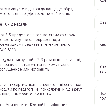
Ку
ся в августе и длятся до конца декабря,
жается с января/февраля по май-июнь.
Отд
е 10-12 недель.
ют 3-5 предметов в соответствии со своим
редметы идут не одновременно, а
Ка
я на одном предмете в течение трех с
ледующему.
одули с нагрузкой в 2-3 раза выше обычной,
 правило, летом учатся те, кому нужно
7 в
пропущенное или исправить
вы
получить сертификат, дополняющий основное
дули по педагогике, психологии и т.д. могут
Пол
ать школьным учителем в США.
по
тет, Университет Южной Калифорнии,