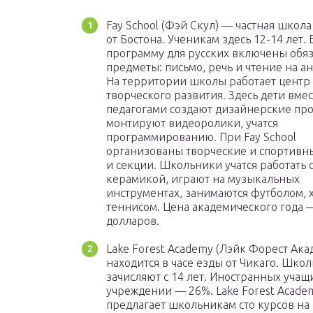
Fay School (Фэй Скул) — частная школ
от Бостона. Ученикам здесь 12-14 лет. 
программу для русских включены обя
предметы: письмо, речь и чтение на а
На территории школы работает центр
творческого развития. Здесь дети вмес
педагогами создают дизайнерские про
монтируют видеоролики, учатся
программированию. При Fay School
организованы творческие и спортивн
и секции. Школьники учатся работать 
керамикой, играют на музыкальных
инструментах, занимаются футболом, 
теннисом. Цена академического года 
долларов.
Lake Forest Academy (Лэйк Форест Ака
находится в часе езды от Чикаго. Шко
зачисляют с 14 лет. Иностранных учащ
учреждении — 26%. Lake Forest Acade
предлагает школьникам сто курсов на