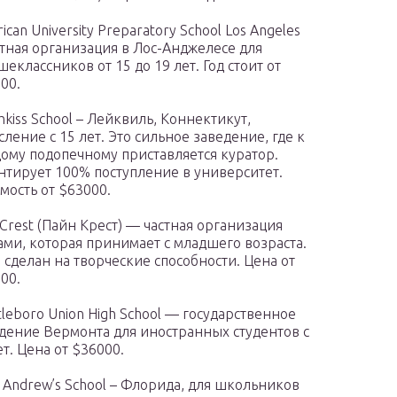
ican University Preparatory School Los Angeles
стная организация в Лос-Анджелесе для
шеклассников от 15 до 19 лет. Год стоит от
00.
hkiss School – Лейквиль, Коннектикут,
сление с 15 лет. Это сильное заведение, где к
ому подопечному приставляется куратор.
нтирует 100% поступление в университет.
мость от $63000.
 Crest (Пайн Крест) — частная организация
ми, которая принимает с младшего возраста.
 сделан на творческие способности. Цена от
00.
tleboro Union High School — государственное
дение Вермонта для иностранных студентов с
ет. Цена от $36000.
t Andrew’s School – Флорида, для школьников