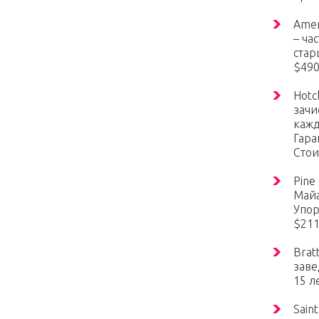
Amer
– ча
стар
$490
Hotc
зачи
кажд
Гара
Стои
Pine
Майа
Упор
$211
Brat
заве
15 л
Sain