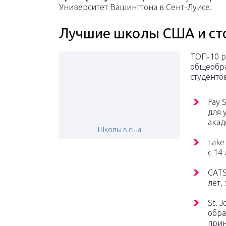
Университет Вашингтона в Сент-Луисе.
Лучшие школы США и ст
ТОП-10 р
общеобра
студенто
Fay 
для 
акад
Школы в сша
Lake
с 14
CATS
лет,
St. 
обра
прин