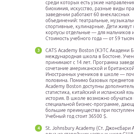
среди которых есть узкие направления
биохимия, искусство, разные виды пра
заведении работают 60 внеклассных
объединений: театральные, музыкаль
спортивные, кулинарные. Дети живут в
корпусы отдельные — для мальчиков и
Стоимость учебного года — от 59 тысяч
CATS Academy Boston (КЭТС Академи Б
международная школа в Бостоне. Уче
принимают с 14 лет. Программа заве
сочетание американской и британской
Иностранных учеников в школе — поч
половина. Помимо базовых предметов,
Academy Boston доступны дополнител
статистика, китайский и испанский яз
история. В школе возможно обучаться 
специальной бизнес-программе, даю
большие преимущества при поступлени
Учебный год стоит 36500 $.
St. Johnsbury Academy (Ст. Джонсбари