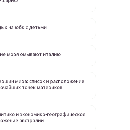
л-шариф
ых на юбк с детьми
кие моря омывают италию
ершин мира: список и расположение
сочайших точек материков
итико и экономико-географическое
ложение австралии