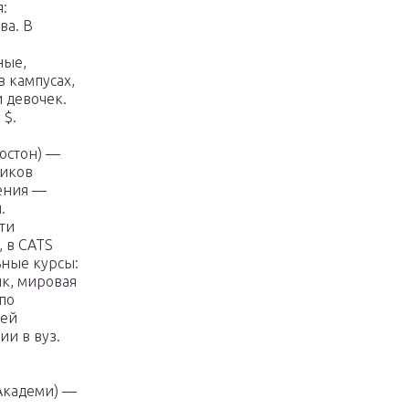
:
ва. В
ные,
 кампусах,
 девочек.
 $.
остон) —
ников
дения —
.
ти
 в CATS
ьные курсы:
ык, мировая
по
щей
и в вуз.
 Академи) —