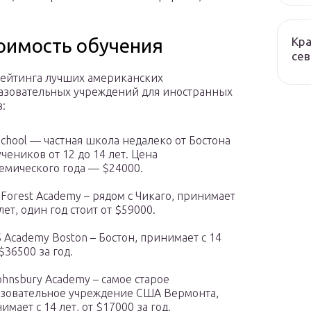
Кра
оимость обучения
сев
ейтинга лучших американских
зовательных учреждений для иностранных
в:
School — частная школа недалеко от Бостона
учеников от 12 до 14 лет. Цена
емического года — $24000.
 Forest Academy – рядом с Чикаго, принимает
 лет, один год стоит от $59000.
 Academy Boston – Бостон, принимает с 14
 $36500 за год.
Johnsbury Academy – самое старое
зовательное учреждение США Вермонта,
имает с 14 лет, от $17000 за год.