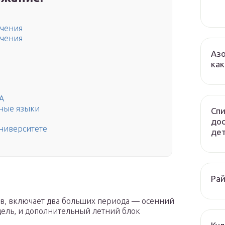
учения
учения
Азо
как
А
нные языки
Спи
до
университете
дет
Рай
ов, включает два больших периода — осенний
дель, и дополнительный летний блок