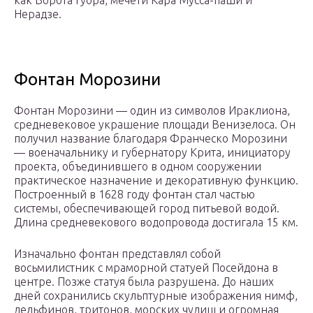
как Ворота Гуора, мечети Кара Мусса-паши и
Нерадзе.
Фонтан Морозини
Фонтан Морозини — один из символов Ираклиона,
средневековое украшение площади Венизелоса. Он
получил название благодаря Франческо Морозини
— военачальнику и губернатору Крита, инициатору
проекта, объединившего в одном сооружении
практическое назначение и декоративную функцию.
Построенный в 1628 году фонтан стал частью
системы, обеспечивающей город питьевой водой.
Длина средневекового водопровода достигала 15 км.
Изначально фонтан представлял собой
восьмилистник с мраморной статуей Посейдона в
центре. Позже статуя была разрушена. До наших
дней сохранились скульптурные изображения нимф,
дельфинов, тритонов, морских чудищ и огромная