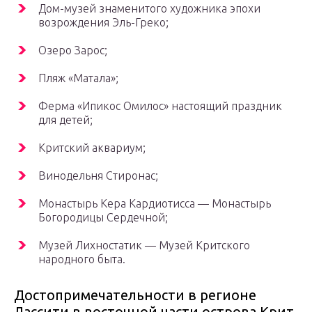
Дом-музей знаменитого художника эпохи
возрождения Эль-Греко;
Озеро Зарос;
Пляж «Матала»;
Ферма «Ипикос Омилос» настоящий праздник
для детей;
Критский аквариум;
Винодельня Стиронас;
Монастырь Кера Кардиотисса — Монастырь
Богородицы Сердечной;
Музей Лихностатик — Музей Критского
народного быта.
Достопримечательности в регионе
Лассити в восточной части острова Крит