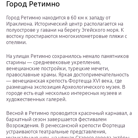
Город Ретимно
Город Ретимно находится в 60 км к западу от
Ираклиона. Исторический центр располагается на
полуострове у гавани на берегу Эгейского моря. К
востоку простираются многокилометровые пляжи с
отелями.
На улицах Ретимно сохранилось немало памятников
старины — средневековые укрепления,
венецианские постройки, турецкие мечети,
православные храмы. Яркая достопримечательность
— венецианская крепость Фортецца XVI века, где
размещена экспозиция Археологического музея. В
городе есть ещё несколько интересных музеев и
художественных галерей.
Весной в Ретимно проводится красочный карнавал, а
бархатный сезон завершается фестивалем
Возрождения. В ренессансной крепости Фортецца
устраиваются театральные представления,
музыкальные шоу, на улицах Старого города актёры