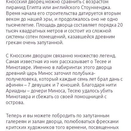
Кносский дворец можно сравнить с возрастом
пирамид Египта или английского Стоунхенджа.
Время начала его строительства датируется вторым
веком до нашей эры, и продолжалось оно не одно
тысячелетие. Площадь дворца составляет порядка 20
тысяч квадратных метров и состоит из сложной
системы сотен помещений, казавшейся древним
грекам очень запутанной.
С Кносским дворцом связанно множество легенд.
Самая известная из них рассказывает о Тесее и
Минотавре. Именно в лабиринтах этого дворца
древний царь Минос заточил полубыка-
получеловека, который каждые семь лет брал дань с
афинян – 7 девушек и 7 юношей. Благодаря нити
Ариадны – дочери Миноса, Тесею удалось убить
Минотавра и сбежать со своей помощницей с
острова.
Теперь и вы можете побродить по запутанным
галереям и залам дворца, полюбоваться фресками
критских художников того времени, посвященных