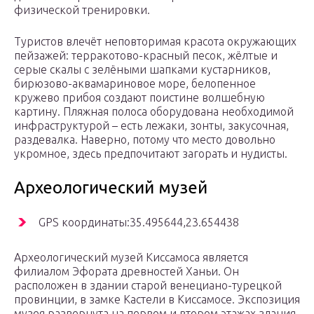
физической тренировки.
Туристов влечёт неповторимая красота окружающих
пейзажей: терракотово-красный песок, жёлтые и
серые скалы с зелёными шапками кустарников,
бирюзово-аквамариновое море, белопенное
кружево прибоя создают поистине волшебную
картину. Пляжная полоса оборудована необходимой
инфраструктурой – есть лежаки, зонты, закусочная,
раздевалка. Наверно, потому что место довольно
укромное, здесь предпочитают загорать и нудисты.
Археологический музей
GPS координаты:35.495644,23.654438
Археологический музей Киссамоса является
филиалом Эфората древностей Ханьи. Он
расположен в здании старой венециано-турецкой
провинции, в замке Кастели в Киссамосе. Экспозиция
музея развернута на первом и втором этажах здания.