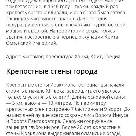
году это сделал Барбаросса, в 1595 году — мощное
землетрясение, в 1646 году – турки. Каждый раз
крепость восстанавливали, и она снова была готова
защищать Киссамос от врагов. Даже сегодня
полуразрушенные стены впечатляют туристов соей
мощью и высотой. На территории сохранились
здания, построенные в период оккупации Крита
Османской империей.
Адрес: Киссамос, префектура Ханья, Крит, Греция
Крепостные стены города
Крепостные стены Ираклиона венецианцы начали
строить в начале XIII века, завершить его удалось
только спустя пять столетий. Длина основной стены
— 3 км, высота — 10 метров. По периметру
крепостных стен построено 7 бастионов и 9 ворот. До
наших дней лучше всего сохранились Ворота Иисуса
и Ворота Пантократора. Снаружи сооружение
защищал глубокий ров. Более 20 лет крепостные
стены Ираклиона выдерживали османские осады,