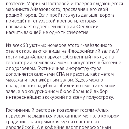
поэтессы Марины Цветаевой и галерея выдающегося
мариниста Айвазовского, прославившего свой
родной город. Если пройтись чуть дальше, дорога
приведёт к Генуэзской крепости, которая
напоминает о древней истории Феодосии,
насчитывающей не одно тысячелетие.
Из всех 53 уютных номеров этого 4-звёздочного
отеля открываются виды на Феодосийский залив. У
гостиницы «Алые паруса» собственный пляж, а на
территории комплекса можно искупаться в бассейне
с подогревом. Гостиничная инфраструктура
дополняется салонами СПА и красоты, кабинетом
массажа и тренажёрным залом. Здесь можно
праздновать свадьбы и юбилеи во вместительном
зале, а в экскурсионном бюро большой выбор
интереснейших экскурсий по всему полуострову.
Гостиничный ресторан позволяет гостям «Алых
парусов» насладиться изысканным меню, в котором
традиционная крымская кухня сочетается с
европейской. А в кофейне варят превосходный