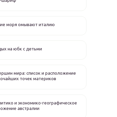
л-шариф
кие моря омывают италию
ых на юбк с детьми
ершин мира: список и расположение
сочайших точек материков
итико и экономико-географическое
ложение австралии