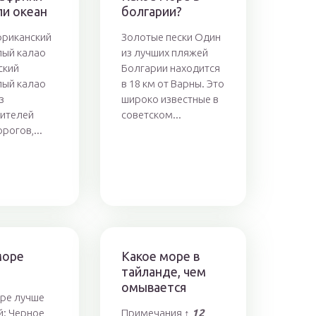
ли океан
болгарии?
фриканский
Золотые пески Один
лый калао
из лучших пляжей
ский
Болгарии находится
лый калао
в 18 км от Варны. Это
з
широко известные в
ителей
советском...
рогов,...
море
Какое море в
тайланде, чем
омывается
ре лучше
й: Черное
Примечания ↑
1
2