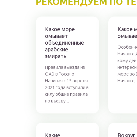
РЕКОМЕНДУЕМ ПО Т
Какое море
Какое 
омывает
омывае
объединенные
Особенно
арабские
Нячанге Д
эмираты
кому дей
Правила выезда из
интересн
ОАЭ в Россию
море во 
Начиная с 15 апреля
Нячанге,.
2021 года вступили в
силу общие правила
по въезду...
Какие
Вокруг