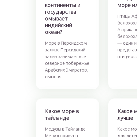
континенты и
море и
государства
Птицы А
омывает
белохох
индийский
Африкан
океан?
белохох
Море в Персидском
— один и
заливе Персидский
представ
залив занимает все
птиц-носо
северное побережье
Арабских Эмиратов,
омывая...
Какое море в
Какое 
тайланде
лучше
Медузы в Тайланде
Какое мо
Медузы живут в
для дете