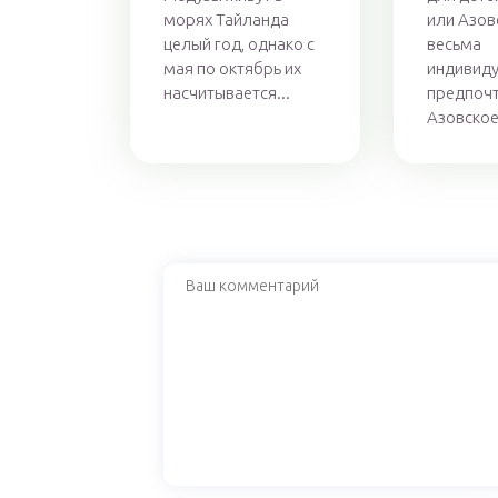
морях Тайланда
или Азов
целый год, однако с
весьма
мая по октябрь их
индивид
насчитывается...
предпочт
Азовское