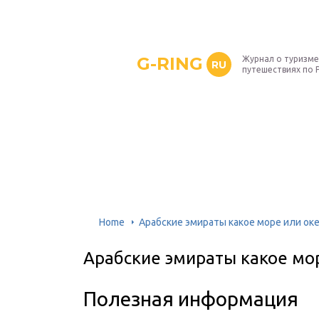
G-RING
Журнал о туризме
RU
путешествиях по 
Home
Арабские эмираты какое море или ок
Арабские эмираты какое мо
Полезная информация