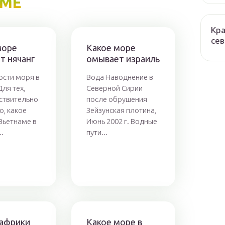
ЕМЕ
Кра
сев
море
Какое море
т нячанг
омывает израиль
сти моря в
Вода Наводнение в
ля тех,
Северной Сирии
ствительно
после обрушения
о, какое
Зейзунская плотина,
Вьетнаме в
Июнь 2002 г. Водные
..
пути...
 африки
Какое море в