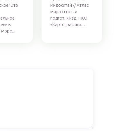
ское? Это
Индокитай // Атлас
мира / сост. и
уальное
подгот. к изд. ПКО
ение.
«Картография»...
 море...