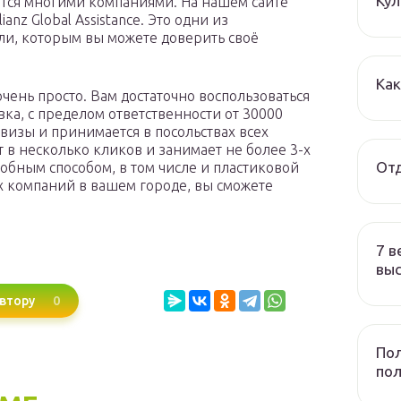
Ку
тся многими компаниями. На нашем сайте
anz Global Assistance. Это одни из
ли, которым вы можете доверить своё
Ка
чень просто. Вам достаточно воспользоваться
ка, с пределом ответственности от 30000
визы и принимается в посольствах всех
 в несколько кликов и занимает не более 3-х
Отд
обным способом, в том числе и пластиковой
х компаний в вашем городе, вы сможете
7 в
вы
0
втору
Пол
по