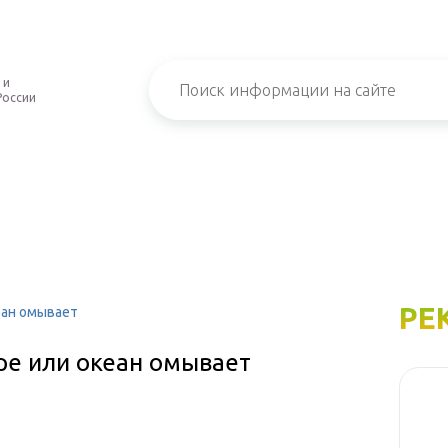
 и
России
РЕ
еан омывает
ре или океан омывает