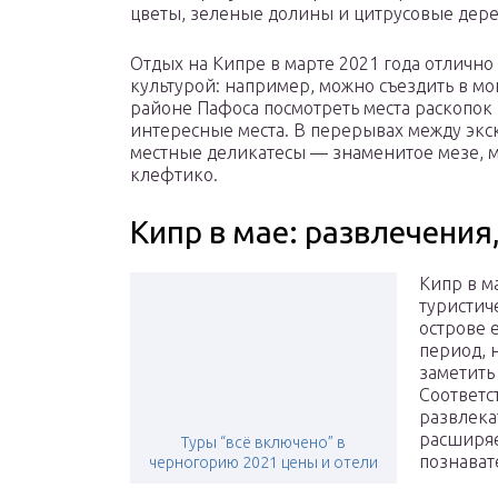
цветы, зеленые долины и цитрусовые дере
Отдых на Кипре в марте 2021 года отлично 
культурой: например, можно съездить в мон
районе Пафоса посмотреть места раскопок
интересные места. В перерывах между экс
местные деликатесы — знаменитое мезе, м
клефтико.
Кипр в мае: развлечения
Кипр в м
туристич
острове 
период, 
заметить
Соответс
развлека
расширяе
Туры “всё включено” в
познават
черногорию 2021 цены и отели