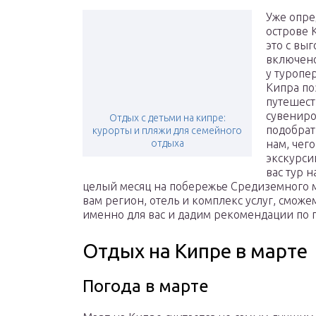
Уже опре
острове 
это с выг
включено
у туропе
Кипра по
путешест
сувениро
Отдых с детьми на кипре:
подобрат
курорты и пляжи для семейного
отдыха
нам, чего
экскурси
вас тур 
целый месяц на побережье Средиземного м
вам регион, отель и комплекс услуг, сможем
именно для вас и дадим рекомендации по
Отдых на Кипре в марте
Погода в марте