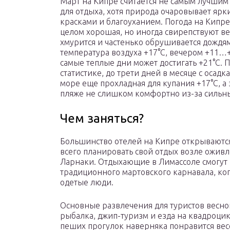
Март на Кипре считается не самым лучши
для отдыха, хотя природа очаровывает яр
красками и благоуханием. Погода на Кипре
целом хорошая, но иногда свирепствуют ве
хмурится и частенько обрушивается дождя
температура воздуха +17°С, вечером +11…+
самые теплые дни может достигать +21°С. 
статистике, до трети дней в месяце с осадк
море еще прохладная для купания +17°С, а 
пляже не слишком комфортно из-за сильны
Чем заняться?
Большинство отелей на Кипре открываются
всего планировать свой отдых возле ожив
Ларнаки. Отдыхающие в Лимассоле смогут 
традиционного мартовского карнавала, ко
одетые люди.
Основные развлечения для туристов весно
рыбалка, джип-туризм и езда на квадроцик
пеших прогулок наверняка понравится вес