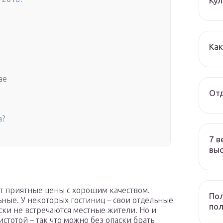
Ку
Ка
ае
Отд
а?
7 в
вы
т приятные цены с хорошим качеством.
Пол
ные. У некоторых гостиниц – свои отдельные
по
ски не встречаются местные жители. Но и
тотой – так что можно без опаски брать