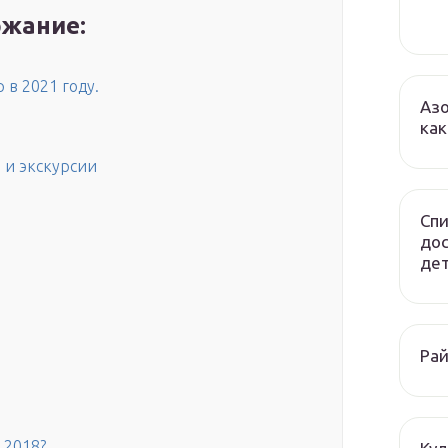
жание:
 в 2021 году.
Азо
как
 и экскурсии
Спи
до
дет
Рай
 2018?