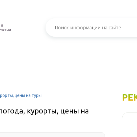
 и
России
РЕ
урорты, цены на туры
погода, курорты, цены на