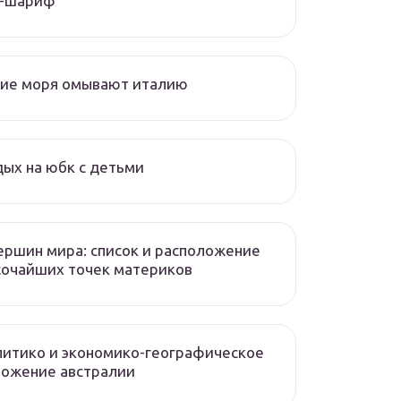
л-шариф
кие моря омывают италию
ых на юбк с детьми
ершин мира: список и расположение
сочайших точек материков
итико и экономико-географическое
ложение австралии