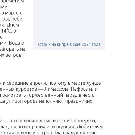
м временем
кими
 в марте в
тры, небо
ми. Днем
14°С, в
По
ами. Вода в
Отдых на кипре в мае 2021 года
загорать на
х ветров.
 к середине апреля, поэтому в марте лучше
ленных курортов — Лимассола, Пафоса или
посмотреть торжественный парад в честь
гда улицы города наполняют празднично
й — это велосипедные и пешие прогулки,
лах, талассотерапия и экскурсии. Любителям
енний зеленый остров. Глаз радуют яркие