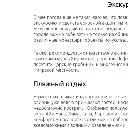
Экску
В мае погода еще не такая жаркая, что по
экскурсиях и сделать основной акцент на 
Безусловно, каждый гость этого государств
городе можно побывать не только на общих
различные монастыри, объекты искусства,
Также, рекомендуется отправиться в актив
красотами музея Хирокития, деревни Лефк
посетить Царские гробницы и многочисле
Кипрской местности.
Пляжный отдых
На местных пляжах и курортах в мае не та
районы уже вовсю принимают гостей, несм
недостаточно прогреты. Особенно пользую
зоны Айя-Напа, Лимассолы, Ларнаки и Прот
комфортом насладиться отдыхом на побере
всевозможными водными развлечениями, в 