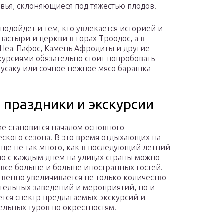
вья, склоняющиеся под тяжестью плодов.
подойдет и тем, кто увлекается историей и
астыри и церкви в горах Троодос, а в
 Неа-Пафос, Камень Афродиты и другие
курсиями обязательно стоит попробовать
усаку или сочное нежное мясо барашка —
, праздники и экскурсии
ае становится началом основного
еского сезона. В это время отдыхающих на
еще не так много, как в последующий летний
но с каждым днем на улицах страны можно
 все больше и больше иностранных гостей.
твенно увеличивается не только количество
тельных заведений и мероприятий, но и
тся спектр предлагаемых экскурсий и
ельных туров по окрестностям.