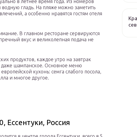
уально в летнее время года. Из номеров
 водную гладь. На пляже можно заметить
лечений, а особенно нравятся гостям отеля
Кра
сев
нимание. В главном ресторане сервируются
упречный вкус и великолепная подача не
ких продуктов, каждое утро на завтрак
и даже шампанское. Основное меню
европейской кухонь: семга слабого посола,
лла и многое другое.
, Ессентуки, Россия
одится в центре города Ессентуки, всего в 5