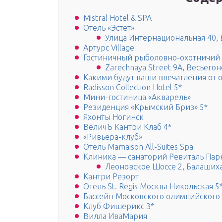
Mistral Hotel & SPA
Отель «Эстет»
Улица Интернациональная 40, 
Артурс Village
Гостиничный рыболовно-охотничий 
Zarechnaya Street 9A, Весьегон
Какими будут ваши впечатления от о
Radisson Collection Hotel 5*
Мини-гостиница «Акварель»
Резиденция «Крымский Бриз» 5*
Яхонты Ногинск
ВеличЪ Кантри Клаб 4*
«Ривьера-клуб»
Отель Mamaison All-Suites Spa
Клиника — санаторий Ревиталь Пар
Леоновское Шоссе 2, Балашиха
Кантри Резорт
Отель St. Regis Москва Никольская 5
Бассейн Московского олимпийского 
Клуб Фишерикс 3*
Вилла ИваМария