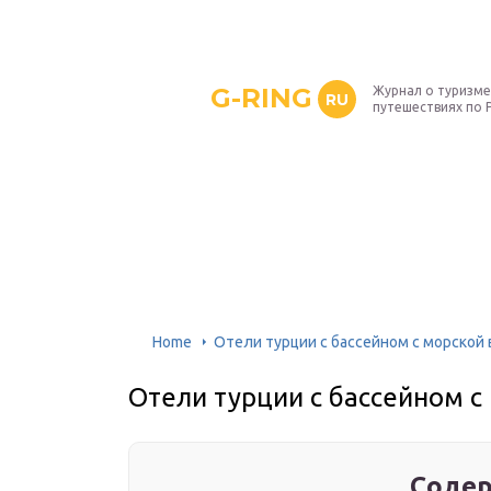
G-RING
Журнал о туризме
RU
путешествиях по 
Home
Отели турции с бассейном с морской
Отели турции с бассейном с
Содер