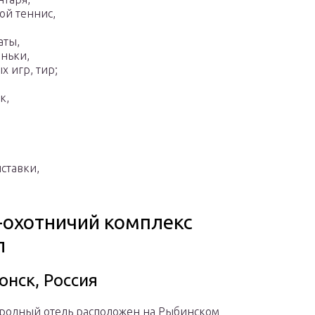
ой теннис,
аты,
ньки,
х игр, тир;
к,
ставки,
-охотничий комплекс
л
онск, Россия
ородный отель расположен на Рыбинском