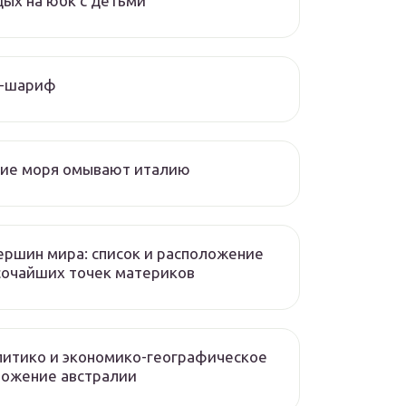
ых на юбк с детьми
л-шариф
кие моря омывают италию
ершин мира: список и расположение
сочайших точек материков
итико и экономико-географическое
ложение австралии