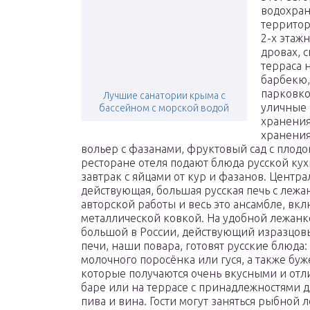
водохран
территор
2-х этажн
дровах, 
терраса 
барбекю,
парковко
Лучшие санатории крыма с
уличные 
бассейном с морской водой
хранения
хранения
вольер с фазанами, фруктовый сад с плод
ресторане отеля подают блюда русской ку
завтрак с яйцами от кур и фазанов. Центра
действующая, большая русская печь с леж
авторской работы и весь это ансамбле, в
металлической ковкой. На удобной лежанке
большой в России, действующий изразцовый
печи, наши повара, готовят русские блюда: 
молочного поросёнка или гуся, а также бу
которые получаются очень вкусными и отлич
баре или на террасе с принадлежностями 
пива и вина. Гости могут заняться рыбной 