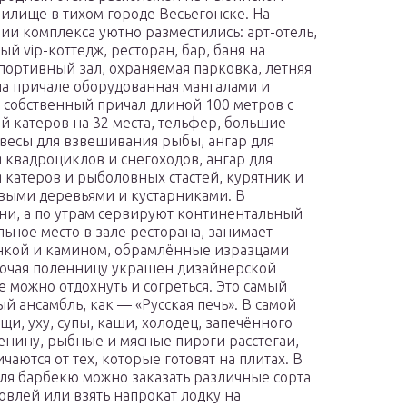
илище в тихом городе Весьегонске. На
ии комплекса уютно разместились: арт-отель,
ый vip-коттедж, ресторан, бар, баня на
спортивный зал, охраняемая парковка, летняя
на причале оборудованная мангалами и
 собственный причал длиной 100 метров с
й катеров на 32 места, тельфер, большие
весы для взвешивания рыбы, ангар для
 квадроциклов и снегоходов, ангар для
 катеров и рыболовных стастей, курятник и
овыми деревьями и кустарниками. В
хни, а по утрам сервируют континентальный
льное место в зале ресторана, занимает —
анкой и камином, обрамлённые изразцами
ключая поленницу украшен дизайнерской
 можно отдохнуть и согреться. Это самый
 ансамбль, как — «Русская печь». В самой
щи, уху, супы, каши, холодец, запечённого
женину, рыбные и мясные пироги расстегаи,
аются от тех, которые готовят на плитах. В
для барбекю можно заказать различные сорта
ловлей или взять напрокат лодку на