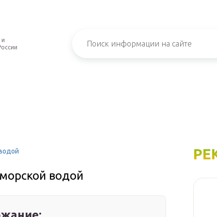
 и
России
РЕ
 водой
 морской водой
жание: