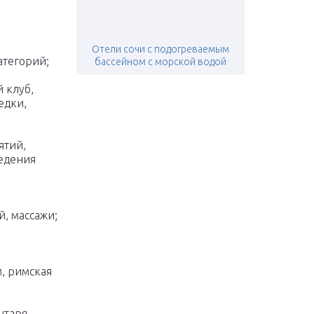
Отели сочи с подогреваемым
атегорий;
бассейном с морской водой
 клуб,
едки,
ятий,
едения
й, массажи;
м, римская
нтаря,