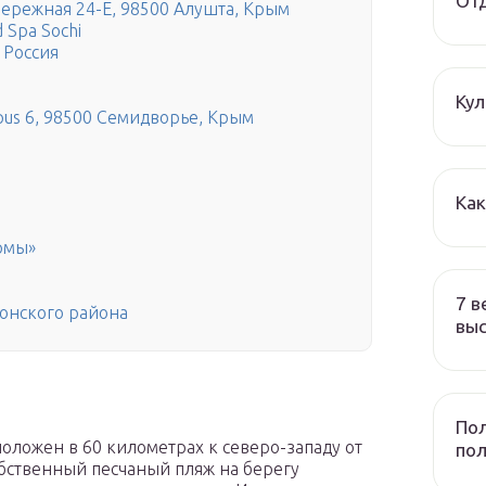
Отд
бережная 24-Е, 98500 Алушта, Крым
d Spa Sochi
, Россия
Ку
pus 6, 98500 Семидворье, Крым
Ка
рмы»
7 в
онского района
вы
Пол
оложен в 60 километрах к северо-западу от
по
обственный песчаный пляж на берегу