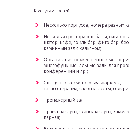
К услугам гостей:
Несколько корпусов, номера разных к
Несколько ресторанов, бары, сигарный
шатер, кафе, гриль-бар, фито-бар, бес
каминный зал с кальяном;
Организация торжественных меропри
многофункциональные залы для пров
конференций и др.;
Спа-центр, косметология, аюрведа,
талассотерапия, салон красоты, соляри
Тренажерный зал;
Травяная сауна, финская сауна, хамма
парная;
Велопрокат, прокат спортивного инве