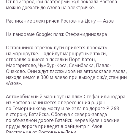
От пригородной платформы ж/д вокзала Ростова
можно доехать до Азова на электричке.
Расписание электричек Ростов-на-Дону — Азов
На панораме Google: пляж Стефанидинодара
Оставшийся отрезок пути придется проехать
на маршрутке. Подойдут маршрутные такси,
отправляющиеся в поселки Порт-Катон,
Маргаритово, Чумбур-Коса, Семибалка, Павло-
Очаково. Они ждут пассажиров на автовокзале Азова,
находящемся в 300 м влево при выходе с ж/д станции
«Азов».
Автомобильный маршрут на пляж Стефанидинодара
из Ростова начинается с пересечения р. Дон
по Темерницкому мосту и выезда по дороге Р-268
в сторону Батайска. Обогнув с северо-запада
по объездной дороге Батайск, через Кулешовские
пруды дорога приведет в райцентр г. Азов.
Расстояние от Ростова-на-Дону