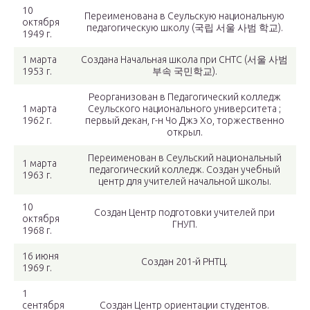
10
Переименована в Сеульскую национальную
октября
педагогическую школу (국립 서울 사범 학교).
1949 г.
1 марта
Создана Начальная школа при СНТС (서울 사범
1953 г.
부속 국민학교).
Реорганизован в Педагогический колледж
1 марта
Сеульского национального университета ;
1962 г.
первый декан, г-н Чо Джэ Хо, торжественно
открыл.
Переименован в Сеульский национальный
1 марта
педагогический колледж. Создан учебный
1963 г.
центр для учителей начальной школы.
10
Создан Центр подготовки учителей при
октября
ГНУП.
1968 г.
16 июня
Создан 201-й РНТЦ.
1969 г.
1
сентября
Создан Центр ориентации студентов.