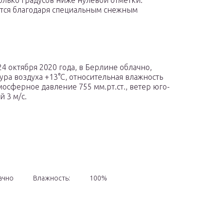
олько градусов ниже нулевой отметки.
тся благодаря специальным снежным
24 октября 2020 года, в Берлине облачно,
ура воздуха +13°C, относительная влажность
мосферное давление 755 мм.рт.ст., ветер юго-
 3 м/с.
ачно
Влажность:
100%