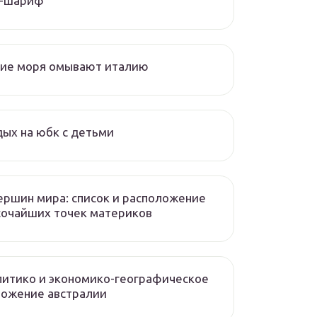
л-шариф
кие моря омывают италию
ых на юбк с детьми
ершин мира: список и расположение
сочайших точек материков
итико и экономико-географическое
ложение австралии