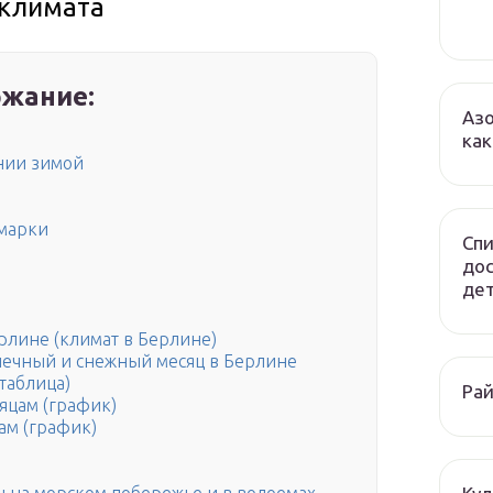
 климата
жание:
Азо
как
нии зимой
рмарки
Спи
до
дет
рлине (климат в Берлине)
нечный и снежный месяц в Берлине
таблица)
Рай
яцам (график)
ам (график)