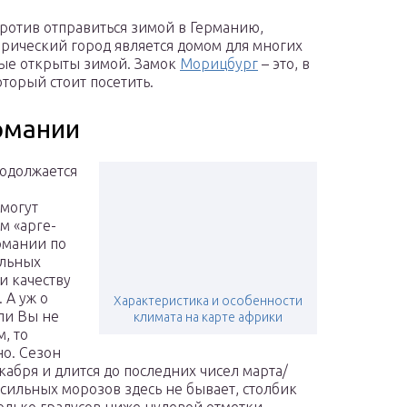
ротив отправиться зимой в Германию,
орический город является домом для многих
рые открыты зимой. Замок
Морицбург
– это, в
торый стоит посетить.
рмании
родолжается
могут
м «apre-
ермании по
ельных
и качеству
 А уж о
Характеристика и особенности
сли Вы не
климата на карте африки
, то
но. Сезон
кабря и длится до последних чисел марта/
 сильных морозов здесь не бывает, столбик