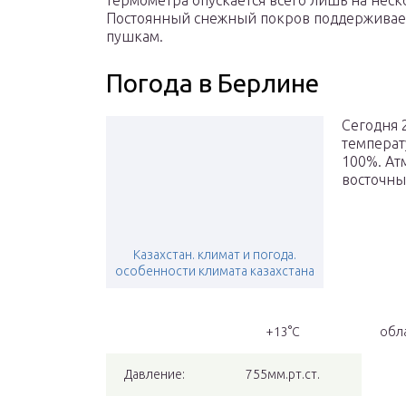
термометра опускается всего лишь на неск
Постоянный снежный покров поддерживае
пушкам.
Погода в Берлине
Сегодня 
температ
100%. Ат
восточный
Казахстан. климат и погода.
особенности климата казахстана
+13°С
обл
Давление:
755мм.рт.ст.