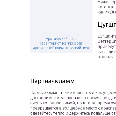
Ниже пер
которые 
каникул 
Цугш
Цугшпитц
Арктический пояс:
Веттершт
характеристика, природа.
приведут
арктический климатический пояс
насладит
отдыхая 
Партначкламм
Партнахкламн, также известный как ущелье
достопримечательностью во время поездки
очень холодное зимой, но в то же время о
превращается в волшебное место с краси
одевайтесь тепло и держитесь подальше от 