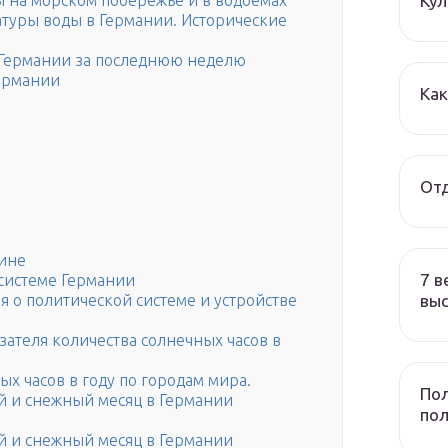
Ку
ы на морском побережье и в водоемах
туры воды в Германии. Исторические
 Германии за последнюю неделю
Германии
Ка
Отд
лине
7 в
 системе Германии
вы
я о политической системе и устройстве
азателя количества солнечных часов в
ых часов в году по городам мира.
Пол
й и снежный месяц в Германии
по
й и снежный месяц в Германии