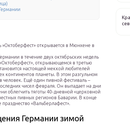
ица)
 Германии
Кра
сев
ь »Октоберфест» открывается в Мюнхене в
 Германии в течение двух октябрьских недель
«Октоберфест», открывающемся в третью
 становится настоящей меккой любителей
сех континентов планеты. В этом разгульном
в человек. Ещё один пивной фестиваль –
последних чисел февраля. Он выпадает на дни
пени облегчить тяготы 40-дневной «церковной
вестных пивных регионов Баварии. В конце
е празднество «Вальберлафест».
щения Германии зимой