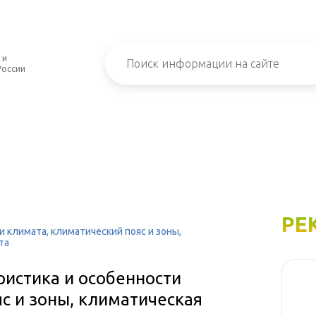
 и
России
РЕ
и климата, климатический пояс и зоны,
та
ристика и особенности
с и зоны, климатическая