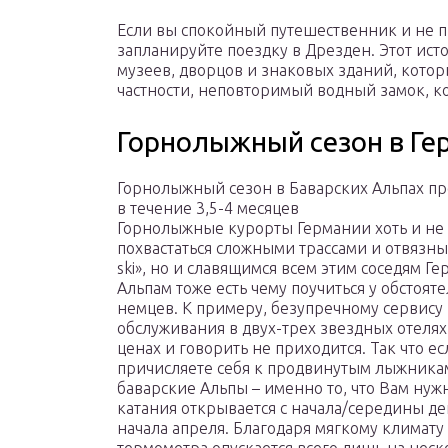
Если вы спокойный путешественник и не п
запланируйте поездку в Дрезден. Этот ист
музеев, дворцов и знаковых зданий, кото
частности, неповторимый водный замок, ко
Горнолыжный сезон в Ге
Горнолыжный сезон в Баварских Альпах п
в течение 3,5-4 месяцев
Горнолыжные курорты Германии хоть и не 
похвастаться сложными трассами и отвязны
ski», но и славящимся всем этим соседям Г
Альпам тоже есть чему поучиться у обстоят
немцев. К примеру, безупречному сервису 
обслуживания в двух-трех звездных отелях.
ценах и говорить не приходится. Так что е
причисляете себя к продвинутым лыжникам
баварские Альпы – именно то, что Вам нуж
катания открывается с начала/середины де
начала апреля. Благодаря мягкому климату