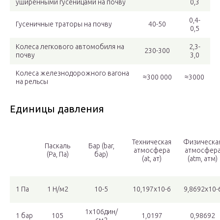
уширенными гусеницами на почву
0,3
0,4-
Гусеничные траторы на почву
40-50
0,5
Колеса легкового автомобиля на
2,3-
230-300
почву
3,0
Колеса железнодорожного вагона
≈300 000
≈3000
на рельсы
Единицы давления
Техническая
Физическа
Паскаль
Бар (bar,
атмосфера
атмосфер
(Pa, Па)
бар)
(at, ат)
(atm, атм)
1 Па
1 Н/м2
10-5
10,197х10-6
9,8692х10-
1х106дин/
1 бар
105
1,0197
0,98692