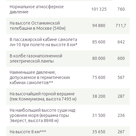
Нормальное атмосферное
101 325
760
давление
На высоте Останкинской
94 880
711,7
телебашни в Москве (540м)
В пассажирской кабине самолета
85 600
642
Ан-10 при полете на высоте 8 км*
В колбе газонаполненной
80 000
600
электрической лампы
Наименьшее давление,
допускаемое в гермитических
75 600
567
кабинах самолетов**
На высочайшей горной вершине
38 200
287
(пик Коммунизма, высота 7495 м)
На наибольшей высоте суши над
уровнем моря (вершина горы
31 500
236
Эверест, высота 8848 м)
На высоте 8 км***
35 650
267