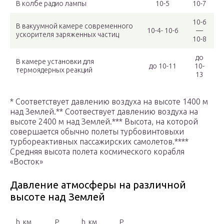
В колбе радио лампы
10-5
10-7
10-6
В вакуумной камере современного
10-4- 10-6
—
ускорителя заряженных частиц
10-8
до
В камере установки для
до 10-11
10-
термоядерных реакций
13
* Соответствует давлению воздуха на высоте 1400 м
над Землей.** Соотвествует давлению воздуха на
высоте 2400 м над Землей.*** Высота, на которой
совершается обычно полеты турбовинтовыхи
турбореактивных пассажирских самолетов.****
Средняя высота полета космического корабля
«Восток»
Давление атмосферы на различной
высоте над Землей
h, км
P
h, км
P