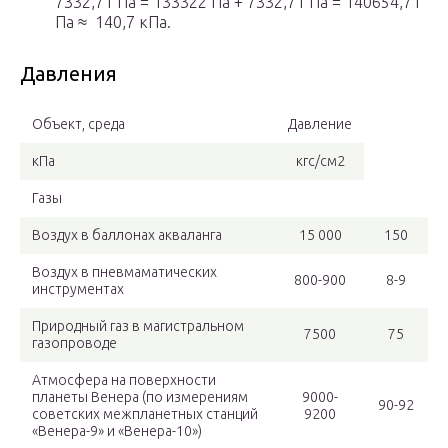
7332,71 Па = 133322 Па + 7332,71 Па = 140654,71
Па ≈ 140,7 кПа.
Давления
Объект, среда
Давление
кПа
кгс/см2
Газы
Воздух в баллонах акваланга
15 000
150
Воздух в пневмаматических
800-900
8-9
инструментах
Природный газ в магистральном
7500
75
газопроводе
Атмосфера на поверхности
планеты Венера (по измерениям
9000-
90-92
советских межпланетных станций
9200
«Венера-9» и «Венера-10»)