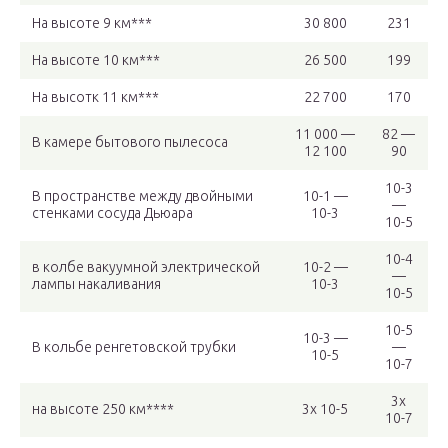
На высоте 9 км***
30 800
231
На высоте 10 км***
26 500
199
На высотк 11 км***
22 700
170
11 000 —
82 —
В камере бытового пылесоса
12 100
90
10-3
В пространстве между двойными
10-1 —
—
стенками сосуда Дьюара
10-3
10-5
10-4
в колбе вакуумной электрической
10-2 —
—
лампы накаливания
10-3
10-5
10-5
10-3 —
В кольбе ренгетовской трубки
—
10-5
10-7
3x
на высоте 250 км****
3x 10-5
10-7