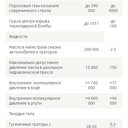
Пороховые газы на канале
до 390
до
современного ствола
000
4000
Газы в центре взрыва
до
до 1011
термоядерной бомбы
109
Жидкости
Масло в магистрали смазки
200-500
2-5
автомобилей и траторов
Максимально допустимое
давление масла в школьном
15 000
150
гидравлической прессе
Внутреннее молекулярное
≈1 700
≈17
давление в воде
000
000
Внутреннее молекулярное
≈4 000
≈40
давление в ртути
000
000
Твердые тела
Гусенечные траторы с
0,2-
20-30