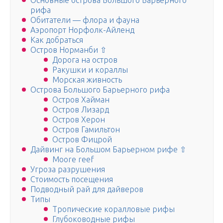
Основные острова Большого Барьерного
рифа
Обитатели — флора и фауна
Аэропорт Норфолк-Айленд
Как добраться
Остров Норманби ⇧
Дорога на остров
Ракушки и кораллы
Морская живность
Острова Большого Барьерного рифа
Остров Хайман
Остров Лизард
Остров Херон
Остров Гамильтон
Остров Фицрой
Дайвинг на Большом Барьерном рифе ⇧
Moore reef
Угроза разрушения
Стоимость посещения
Подводный рай для дайверов
Типы
Тропические коралловые рифы
Глубоководные рифы