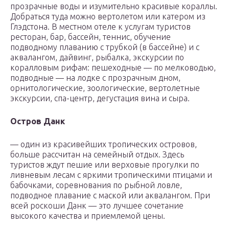
прозрачные воды и изумительно красивые кораллы.
Добраться туда можно вертолетом или катером из
Глэдстона. В местном отеле к услугам туристов
ресторан, бар, бассейн, теннис, обучение
подводному плаванию с трубкой (в бассейне) и с
аквалангом, дайвинг, рыбалка, экскурсии по
коралловым рифам: пешеходные — по мелководью,
подводные — на лодке с прозрачным дном,
орнитологические, зоологические, вертолетные
экскурсии, спа-центр, дегустация вина и сыра.
Остров Данк
— один из красивейших тропических островов,
больше рассчитан на семейный отдых. Здесь
туристов ждут пешие или верховые прогулки по
ливневым лесам с яркими тропическими птицами и
бабочками, соревнования по рыбной ловле,
подводное плавание с маской или аквалангом. При
всей роскоши Данк — это лучшее сочетание
высокого качества и приемлемой цены.