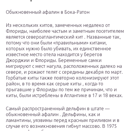
Обыкновенный афалин в Бока-Ратон
Из нескольких китов, замеченных недалеко от
Флориды, наиболее частым и заметным посетителем
является североатлантический кит . Названные так,
потому что они были «правильными» китами,
которых нужно было убивать, их единственное
известное место отела находится у берегов
Джорджии и Флориды. Беременные самки
мигрируют с мест нагула, расположенных далеко на
севере, и рожают телят с середины декабря по март.
Горбатые киты также повторно колонизируют этот
район, в то время как серые киты , когда-то
прыгавшие у Флориды по тем же причинам, что и
киты, были истреблены в Атлантике в 17 и 18 веках.
Самый распространенный дельфин в штате —
обыкновенный афалин . Дельфины, как и
ламантины, уязвимы перед красным приливом и в
случае его возникновения гибнут массово. В 1975