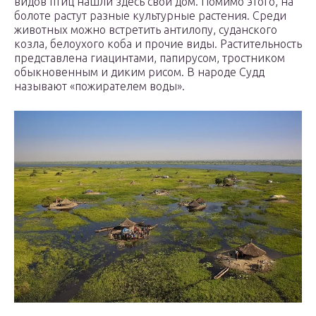
видов птиц нашли здесь свой дом. Помимо этого, на
болоте растут разные культурные растения. Среди
животных можно встретить антилопу, суданского
козла, белоухого коба и прочие виды. Растительность
представлена гиацинтами, папирусом, тростником
обыкновенным и диким рисом. В народе Судд
называют «пожирателем воды».