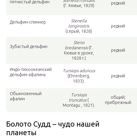
Stenella frontalis
пятнистый дельфин
редкий
(Г. Кювье, 1829)
Stenella
Дельфин-спиннер
longirostris
редкий
(серый, 1828)
Steno
Зубастый дельфин
bredanensis
(Г.
редкий
Кювье в уроке,
1828 г.)
Индо-тихоокеанский
Tursiops aduncus
дельфин-афалина
(Ehrenberg,
редкий
1833).
Обыкновенный
Tursiops
общий;
афалин
truncatus
(
прибрежный
Montagu , 1821).
Болото Судд – чудо нашей
планеты