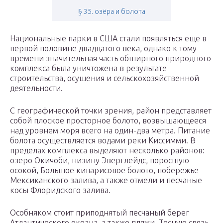
§ 35. озёра и болота
Национальные парки в США стали появляться еще в
первой половине двадцатого века, однако к тому
времени значительная часть обширного природного
комплекса была уничтожена в результате
строительства, осушения и сельскохозяйственной
деятельности.
С географической точки зрения, район представляет
собой плоское просторное болото, возвышающееся
над уровнем моря всего на один-два метра. Питание
болота осуществляется водами реки Киссимми. В
пределах комплекса выделяют несколько районов:
озеро Окичоби, низину Эверглейдс, поросшую
осокой, Большое кипарисовое болото, побережье
Мексиканского залива, а также отмели и песчаные
косы Флоридского залива.
Особняком стоит приподнятый песчаный берег
Атлантического океана, а также пляжи. Тесную связь