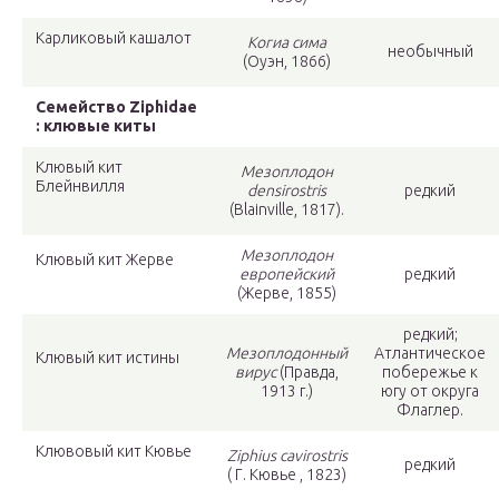
Карликовый кашалот
Когиа сима
необычный
(Оуэн, 1866)
Семейство Ziphidae
: клювые киты
Клювый кит
Мезоплодон
Блейнвилля
densirostris
редкий
(Blainville, 1817).
Мезоплодон
Клювый кит Жерве
европейский
редкий
(Жерве, 1855)
редкий;
Мезоплодонный
Атлантическое
Клювый кит истины
вирус
(Правда,
побережье к
1913 г.)
югу от округа
Флаглер.
Клювовый кит Кювье
Ziphius cavirostris
редкий
( Г. Кювье , 1823)