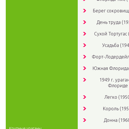
Берег сокровищ 
День труда (193
Сухой Тортугас 
Усадьба (194
Форт-Лодердейл 
Южная Флорида 
1949 г. урага
Флориде
Легко (195
Король (195
Донна (196
Крупные ураганы