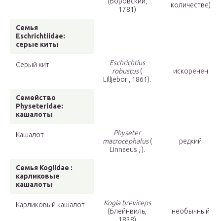
(Боровский,
количестве)
1781)
Семья
Eschrichtiidae:
серые киты
Eschrichtius
Серый кит
robustus
(
искоренен
Lilljebor , 1861).
Семейство
Physeteridae:
кашалоты
Physeter
Кашалот
macrocephalus
(
редкий
Linnaeus , ).
Семья Kogiidae :
карликовые
кашалоты
Kogia breviceps
Карликовый кашалот
(Блейнвиль,
необычный
1838)