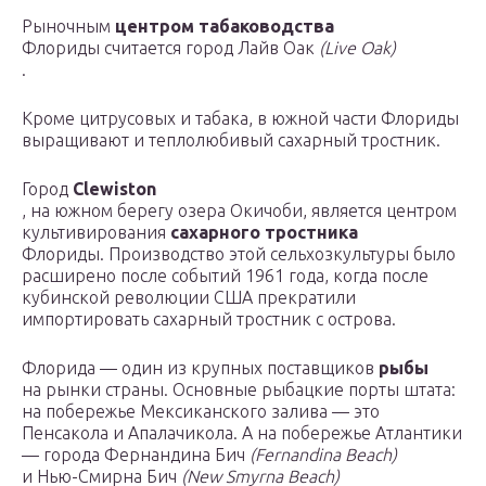
Рыночным
центром табаководства
Флориды считается город Лайв Оак
(Live Oak)
.
Кроме цитрусовых и табака, в южной части Флориды
выращивают и теплолюбивый сахарный тростник.
Город
Clewiston
, на южном берегу озера Окичоби, является центром
культивирования
сахарного тростника
Флориды. Производство этой сельхозкультуры было
расширено после событий 1961 года, когда после
кубинской революции США прекратили
импортировать сахарный тростник с острова.
Флорида — один из крупных поставщиков
рыбы
на рынки страны. Основные рыбацкие порты штата:
на побережье Мексиканского залива — это
Пенсакола и Апалачикола. А на побережье Атлантики
— города Фернандина Бич
(Fernandina Beach)
и Нью-Смирна Бич
(New Smyrna Beach)