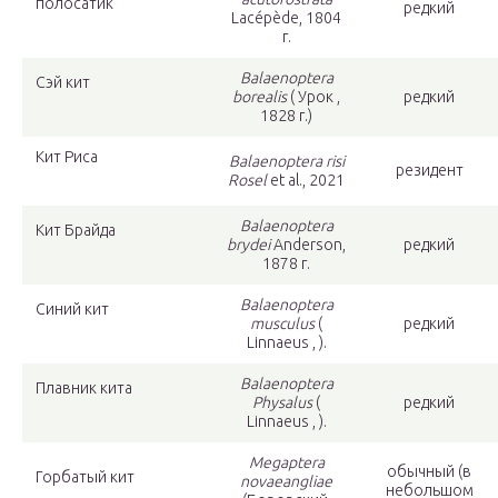
полосатик
редкий
Lacépède, 1804
г.
Balaenoptera
Сэй кит
borealis
( Урок ,
редкий
1828 г.)
Кит Риса
Balaenoptera risi
резидент
Rosel
et al., 2021
Balaenoptera
Кит Брайда
brydei
Anderson,
редкий
1878 г.
Balaenoptera
Синий кит
musculus
(
редкий
Linnaeus , ).
Balaenoptera
Плавник кита
Physalus
(
редкий
Linnaeus , ).
Megaptera
обычный (в
Горбатый кит
novaeangliae
небольшом