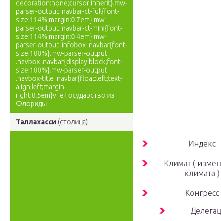
decoration:none;cursor:inherit}.mw-
parser-output .navbar-ct-full{font-
size:114%;margin:0 7em}.mw-
parser-output .navbar-ct-mini{font-
size:114%;margin:0 4em}.mw-
parser-output .infobox .navbar{font-
size:100%}.mw-parser-output
.navbox .navbar{display:block;font-
size:100%}.mw-parser-output
.navbox-title .navbar{float:left;text-
align:left;margin-
right:0.5em}vте Государство из
Флориды
Таллахасси
(столица)
Индекс
Климат ( изме
климата )
Конгресс
Делега