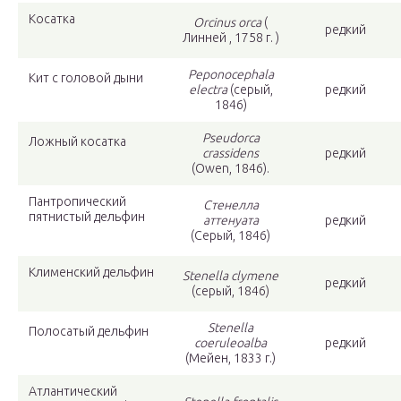
Косатка
Orcinus orca
(
редкий
Линней , 1758 г. )
Peponocephala
Кит с головой дыни
electra
(серый,
редкий
1846)
Pseudorca
Ложный косатка
crassidens
редкий
(Owen, 1846).
Пантропический
Стенелла
пятнистый дельфин
аттенуата
редкий
(Серый, 1846)
Клименский дельфин
Stenella clymene
редкий
(серый, 1846)
Stenella
Полосатый дельфин
coeruleoalba
редкий
(Мейен, 1833 г.)
Атлантический