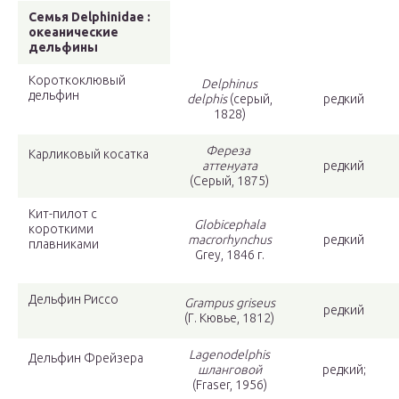
Семья Delphinidae :
океанические
дельфины
Короткоклювый
Delphinus
дельфин
delphis
(серый,
редкий
1828)
Фереза ​​
Карликовый косатка
аттенуата
редкий
(Серый, 1875)
Кит-пилот с
Globicephala
короткими
macrorhynchus
редкий
плавниками
Grey, 1846 г.
Дельфин Риссо
Grampus griseus
редкий
(Г. Кювье, 1812)
Lagenodelphis
Дельфин Фрейзера
шланговой
редкий;
(Fraser, 1956)