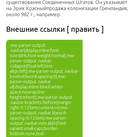
существования Соединенных Штатов. Он указывает
на Эрик Красныйпродажа колонизации Гренландия,
около 982 г., например.
Внешние ссылки [ править ]
.mw-parser-output
.navbar{display:inline;font-
size:88%;font-weight:normal}.mw-
parser-output .navbar-
collapse{float:left;text-
align:left}.mw-parser-output .navbar-
boxtext{word-spacing:0}.mw-
parser-output .navbar
ul{display:inline-block;white-
space:nowrap;line-
height:inherit}.mw-parser-output
.navbar-brackets::before{margin-
right:-0.125em;content:»»}.mw-
parser-output .navbar li{word-
spacing:-0.125em}.mw-parser-
output .navbar-mini abbr{font-
variant:small-caps;border-
bottom:none;text-