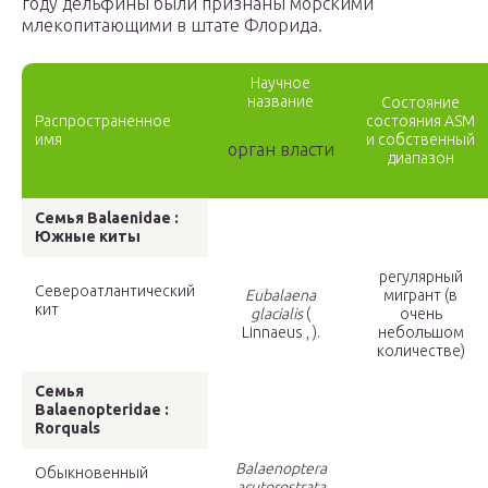
году дельфины были признаны морскими
млекопитающими в штате Флорида.
Научное
название
Состояние
Распространенное
состояния
ASM
имя
и собственный
орган власти
диапазон
Семья Balaenidae :
Южные
киты
регулярный
Североатлантический
Eubalaena
мигрант (в
кит
glacialis
(
очень
Linnaeus , ).
небольшом
количестве)
Семья
Balaenopteridae :
Rorquals
Balaenoptera
Обыкновенный
acutorostrata