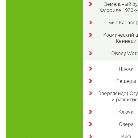
Земельный бу
Флориде 1920-х
мыс Канаве
Космический 
Кеннеди
Disney Wor
Пляжи
Пещеры
Эверглейдс ( Ос
и развитие
Ключи
Озера
Риф