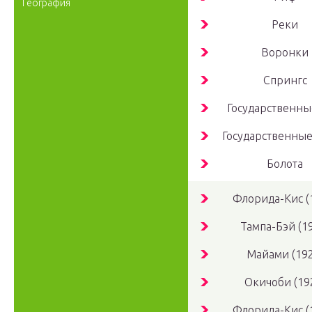
География
Реки
Воронки
Спрингс
Государственны
Государственные
Болота
Флорида-Кис (
Тампа-Бэй (1
Майами (192
Окичоби (19
Флорида-Кис (