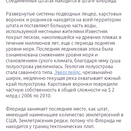
Соединенных Штатах находятся в штате Флорида.
Развернутые системы подводных пещер, карстовых
воронок и родников находятся на всей территории
штата и поставляют большую часть воды,
используемой местными жителями.Известняк
покрыт песком, накопившейся на древних пляжах в
течение миллионов лет, еще с периода поднятия
уровня моря. Последняя ледниковая эпоха была
ознаменована снижением уровня моря и
становлением сухого климата, благодаря чему суша
полуострова увеличилась. Геология полуострова
стала саванного типа.
Эверглейдс
, чрезвычайно
широк, медленно текущая река охватывает южный
край полуострова. Карстовые воронки повредили
частную собственность в общей сложности на $ 2
млрд с 2006 по 2010.
Флорида занимает последнее место, как штат,
имеющий наименьшее количество землетрясений в
США. Землетрясения редки, потому что Флорида не
находится у границ тектонических плит.