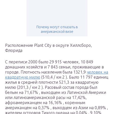
Почему могут отказать в
американской визе
Расположение Plant City в округе Хиллсборо,
Флорида
С переписи 2000 было 29 915 человек, 10 849
домашних хозяйств и 7 843 семьи, проживающие в
городе. Плотность населения была 1321,9
человек на
квадратную милю
(510,4 / км 2 ). Было 11 797 единиц
жилья в средней плотности 521,3 за квадратную
милю (201,3 / км 2 ). Расовый состав города был
белым на 71,67% , выходцем из Латинской Америки
или латиноамериканской расы на 17,42%,
афроамериканцем на 16,16% , коренным
американцем на 0,37% , выходцем из Азии на 0,89% ,
жителем островов Тихого океана на 0,04% , 9,10%