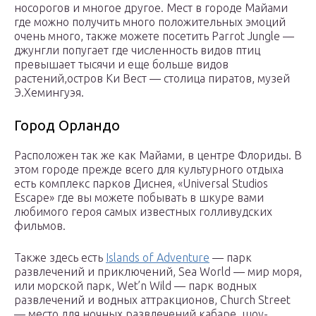
носорогов и многое другое. Мест в городе Майами
где можно получить много положительных эмоций
очень много, также можете посетить Parrot Jungle —
джунгли попугает где численность видов птиц
превышает тысячи и еще больше видов
растений,остров Ки Вест — столица пиратов, музей
Э.Хемингуэя.
Город Орландо
Расположен так же как Майами, в центре Флориды. В
этом городе прежде всего для культурного отдыха
есть комплекс парков Диснея, «Universal Studios
Escape» где вы можете побывать в шкуре вами
любимого героя самых известных голливудских
фильмов.
Также здесь есть
Islands of Adventure
— парк
развлечений и приключений, Sea World — мир моря,
или морской парк, Wet’n Wild — парк водных
развлечений и водных аттракционов, Church Street
— место для ночных развлечений кабаре, шоу-