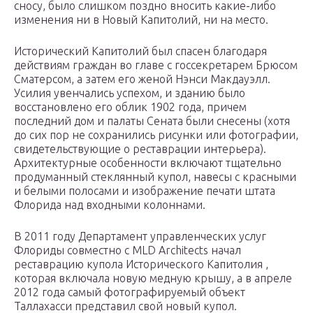
сносу, было слишком поздно вносить какие-либо
изменения ни в Новый Капитолий, ни на место.
Исторический Капитолий был спасен благодаря
действиям граждан во главе с госсекретарем Брюсом
Сматерсом, а затем его женой Нэнси Макдауэлл.
Усилия увенчались успехом, и зданию было
восстановлено его облик 1902 года, причем
последний дом и палаты Сената были снесены (хотя
до сих пор не сохранились рисунки или фотографии,
свидетельствующие о реставрации интерьера).
Архитектурные особенности включают тщательно
продуманный стеклянный купол, навесы с красными
и белыми полосами и изображение печати штата
Флорида над входными колоннами.
В 2011 году Департамент управленческих услуг
Флориды совместно с MLD Architects начал
реставрацию купола Исторического Капитолия ,
которая включала новую медную крышу, а в апреле
2012 года самый фотографируемый объект
Таллахасси представил свой новый купол.