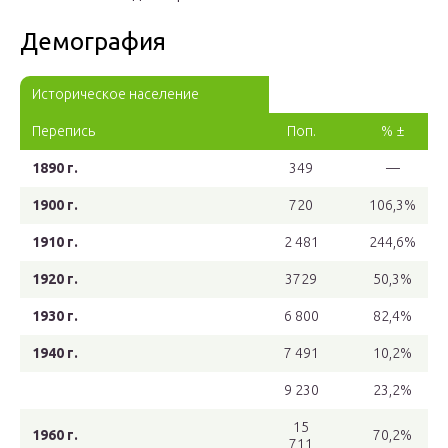
Демография
Историческое население
Перепись
Поп.
% ±
1890 г.
349
—
1900 г.
720
106,3%
1910 г.
2 481
244,6%
1920 г.
3729
50,3%
1930 г.
6 800
82,4%
1940 г.
7 491
10,2%
9 230
23,2%
15
1960 г.
70,2%
711