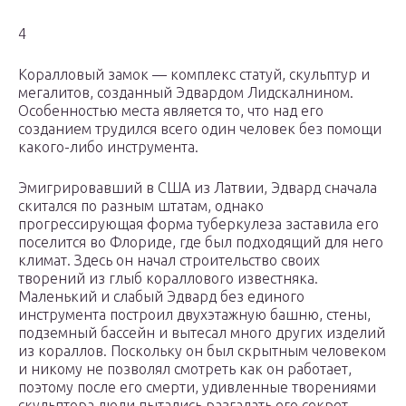
4
Коралловый замок — комплекс статуй, скульптур и
мегалитов, созданный Эдвардом Лидскалнином.
Особенностью места является то, что над его
созданием трудился всего один человек без помощи
какого-либо инструмента.
Эмигрировавший в США из Латвии, Эдвард сначала
скитался по разным штатам, однако
прогрессирующая форма туберкулеза заставила его
поселится во Флориде, где был подходящий для него
климат. Здесь он начал строительство своих
творений из глыб кораллового известняка.
Маленький и слабый Эдвард без единого
инструмента построил двухэтажную башню, стены,
подземный бассейн и вытесал много других изделий
из кораллов. Поскольку он был скрытным человеком
и никому не позволял смотреть как он работает,
поэтому после его смерти, удивленные творениями
скульптора люди пытались разгадать его секрет.