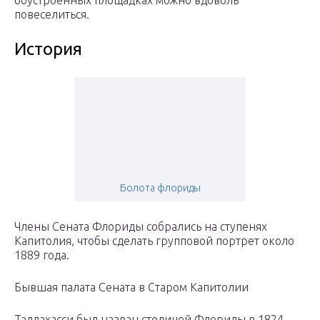
обустроенных площадках можно вдоволь
повеселиться.
История
Болота флориды
Члены Сената Флориды собрались на ступенях
Капитолия, чтобы сделать групповой портрет около
1889 года.
Бывшая палата Сената в Старом Капитолии
Таллахасси был назван столицей Флориды в 1824