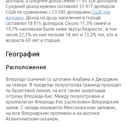
доллара, а средний доход семьи — 43 328 долларов.
Средний доход мужчин составлял 33 417 долларов
США по сравнению с 23 585 долларами
США для
женщин
. Доход на душу населения в городе
составлял 18 815 долларов. Около 11,3% семей и
14,7% населения были ниже черты бедности , в том
числе 22,1% из них моложе 18 лет и 13,3% тех, кто в
возрасте 65 лет и старше.
География
Расположение
Флорида граничит со штатами Алабама и Джорджия
на севере. В пределах полуострова граница проходит
по береговой линии, на юге также захватывая
острова Флорида-Кис. Между полуостровом и
архипелагом Флорида-Кис расположен Флоридский
залив. С запада омывается Мексиканским заливом,
на юге Флоридским проливом и на востоке
Атлантическим океаном.