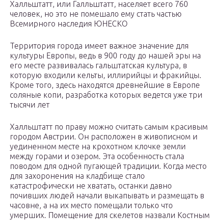
Халльштатт, или Галльштатт, населяет всего 760
человек, но это не помешало ему стать частью
Всемирного наследия ЮНЕСКО
Территория города имеет важное значение для
культуры Европы, ведь в 900 году до нашей эры на
его месте развивалась гальштатская культура, в
которую входили кельты, иллирийцы и фракийцы.
Кроме того, здесь находятся древнейшие в Европе
соляные копи, разработка которых ведется уже три
тысячи лет
Халльштатт по праву можно считать самым красивым
городом Австрии. Он расположен в живописном и
уединенном месте на крохотном клочке земли
между горами и озером. Эта особенность стала
поводом для одной пугающей традиции. Когда место
для захоронения на кладбище стало
катастрофически не хватать, останки давно
почивших людей начали выкапывать и размещать в
часовне, а на их место помещали только что
умерших. Помещение для скелетов назвали Костным