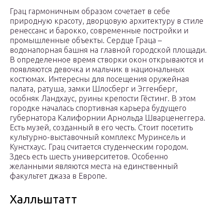
Грац гармоничным образом сочетает в себе
природную красоту, дворцовую архитектуру в стиле
ренессанс и барокко, современные постройки и
промышленные объекты. Сердце Граца –
водонапорная башня на главной городской площади.
В определенное время створки окон открываются и
появляются девочка и мальчик в национальных
костюмах. Интересны для посещения оружейная
палата, ратуша, замки Шлосберг и Эггенберг,
особняк Ландхаус, руины крепости Гёстинг. В этом
городке началась спортивная карьера будущего
губернатора Калифорнии Арнольда Шварценеггера.
Есть музей, созданный в его честь. Стоит посетить
культурно-выставочный комплекс Муринсель и
Кунстхаус. Грац считается студенческим городом.
Здесь есть шесть университетов. Особенно
желанными являются места на единственный
факультет джаза в Европе.
Халльштатт