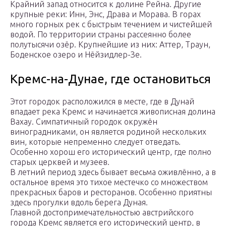
Крайний запад относится к долине Рейна. Другие
крупные реки: Инн, Энс, Драва и Морава. В горах
много горных рек с быстрым течением и чистейшей
водой. По территории страны рассеянно более
полутысячи озёр. Крупнейшие из них: Аттер, Траун,
Боденское озеро и Нёйзидлер-Зе.
Кремс-на-Дунае, где остановиться
Этот городок расположился в месте, где в Дунай
впадает река Кремс и начинается живописная долина
Вахау. Симпатичный городок окружён
виноградниками, он является родиной нескольких
вин, которые непременно следует отведать.
Особенно хорош его исторический центр, где полно
старых церквей и музеев.
В летний период здесь бывает весьма оживлённо, а в
остальное время это тихое местечко со множеством
прекрасных баров и ресторанов. Особенно приятны
здесь прогулки вдоль берега Дуная.
Главной достопримечательностью австрийского
города Кремс является его исторический центр, в