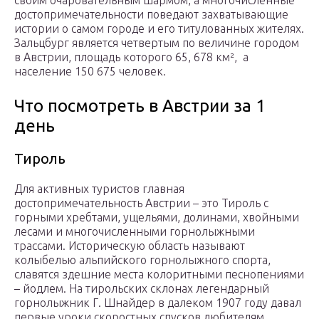
достопримечательности поведают захватывающие
истории о самом городе и его титулованных жителях.
Зальцбург является четвертым по величине городом
в Австрии, площадь которого 65, 678 км², а
население 150 675 человек.
Что посмотреть в Австрии за 1
день
Тироль
Для активных туристов главная
достопримечательность Австрии – это Тироль с
горными хребтами, ущельями, долинами, хвойными
лесами и многочисленными горнолыжными
трассами. Историческую область называют
колыбелью альпийского горнолыжного спорта,
славятся здешние места колоритными песнопениями
– йодлем. На тирольских склонах легендарный
горнолыжник Г. Шнайдер в далеком 1907 году давал
первые уроки скоростных спусков любителям.