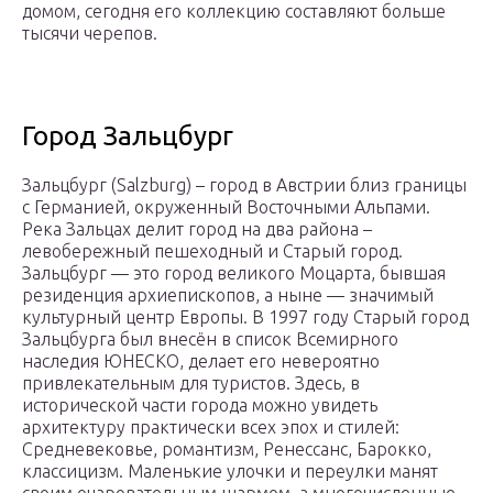
домом, сегодня его коллекцию составляют больше
тысячи черепов.
Город Зальцбург
Зальцбург (Salzburg) – город в Австрии близ границы
с Германией, окруженный Восточными Альпами.
Река Зальцах делит город на два района –
левобережный пешеходный и Старый город.
Зальцбург — это город великого Моцарта, бывшая
резиденция архиепископов, а ныне — значимый
культурный центр Европы. В 1997 году Старый город
Зальцбурга был внесён в список Всемирного
наследия ЮНЕСКО, делает его невероятно
привлекательным для туристов. Здесь, в
исторической части города можно увидеть
архитектуру практически всех эпох и стилей:
Средневековье, романтизм, Ренессанс, Барокко,
классицизм. Маленькие улочки и переулки манят
своим очаровательным шармом, а многочисленные