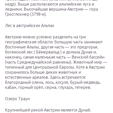
кедр). Выше располагаются альпийские луга и
ледники. Высочайшая вершина Австрии — гора
Гросглокнер (3798 м).
Лес в австрийских Альпах
Австрию можно условно разделить на три
географические области: большую часть занимают
Восточные Альпы, другая часть — это предгорья,
богемский лес ( Бёмервальд ) и долина Дуная и,
наконец, самая маленькая часть — Венский бассейн
(часть Среднедунайской равнины). Животный мир —
типичный для Центральной Европы. Хотя в Австрии
сохранилось больше диких животных и
естественных ареалов. Здесь встречаются:
благородный олень, лось, косуля, бурый медведь,
кабан, горный орёл, серна, глухарь, тетерев.
Озеро Траун
Крупнейшей рекой Австрии является Дунай.