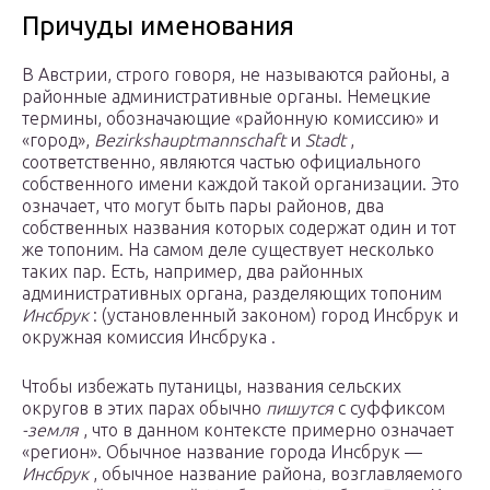
Причуды именования
В Австрии, строго говоря, не называются районы, а
районные административные органы. Немецкие
термины, обозначающие «районную комиссию» и
«город»,
Bezirkshauptmannschaft
и
Stadt
,
соответственно, являются частью официального
собственного имени каждой такой организации. Это
означает, что могут быть пары районов, два
собственных названия которых содержат один и тот
же топоним. На самом деле существует несколько
таких пар. Есть, например, два районных
административных органа, разделяющих топоним
Инсбрук
: (установленный законом) город Инсбрук и
окружная комиссия Инсбрука .
Чтобы избежать путаницы, названия сельских
округов в этих парах обычно
пишутся
с суффиксом
-земля
, что в данном контексте примерно означает
«регион». Обычное название города Инсбрук —
Инсбрук
, обычное название района, возглавляемого