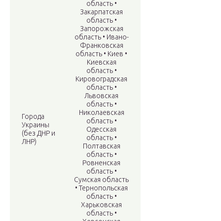
область •
Закарпатская
область •
Запорожская
область • Ивано-
Франковская
область • Киев •
Киевская
область •
Кировоградская
область •
Львовская
область •
Николаевская
Города
область •
Украины
Одесская
(без ДНР и
область •
ЛНР)
Полтавская
область •
Ровненская
область •
Сумская область
• Тернопольская
область •
Харьковская
область •