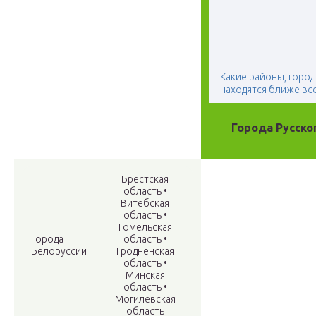
Какие районы, город
находятся ближе все
Города Русско
Брестская
область •
Витебская
область •
Гомельская
Города
область •
Белоруссии
Гродненская
область •
Минская
область •
Могилёвская
область