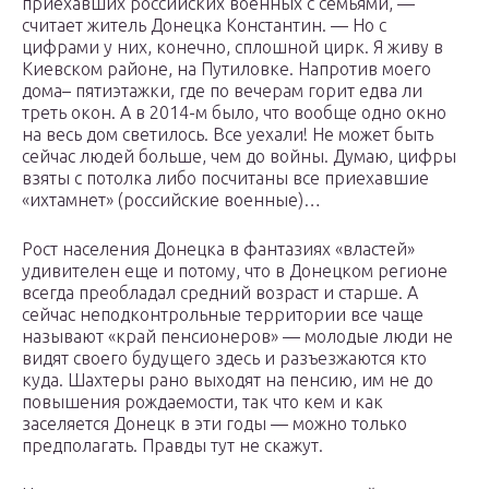
приехавших российских военных с семьями, —
считает житель Донецка Константин. — Но с
цифрами у них, конечно, сплошной цирк. Я живу в
Киевском районе, на Путиловке. Напротив моего
дома– пятиэтажки, где по вечерам горит едва ли
треть окон. А в 2014-м было, что вообще одно окно
на весь дом светилось. Все уехали! Не может быть
сейчас людей больше, чем до войны. Думаю, цифры
взяты с потолка либо посчитаны все приехавшие
«ихтамнет» (российские военные)…
Рост населения Донецка в фантазиях «властей»
удивителен еще и потому, что в Донецком регионе
всегда преобладал средний возраст и старше. А
сейчас неподконтрольные территории все чаще
называют «край пенсионеров» — молодые люди не
видят своего будущего здесь и разъезжаются кто
куда. Шахтеры рано выходят на пенсию, им не до
повышения рождаемости, так что кем и как
заселяется Донецк в эти годы — можно только
предполагать. Правды тут не скажут.