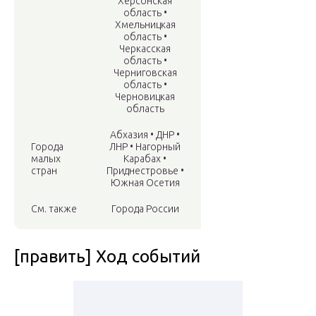
Херсонская
область •
Хмельницкая
область •
Черкасская
область •
Черниговская
область •
Черновицкая
область
Абхазия • ДНР •
Города
ЛНР • Нагорный
малых
Карабах •
стран
Приднестровье •
Южная Осетия
См. также
Города России
[править] Ход событий