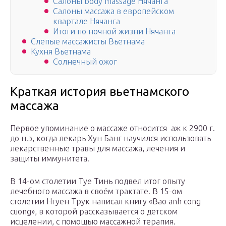
Салоны body massage Нячанга
Салоны массажа в европейском
квартале Нячанга
Итоги по ночной жизни Нячанга
Слепые массажисты Вьетнама
Кухня Вьетнама
Солнечный ожог
Краткая история вьетнамского
массажа
Первое упоминание о массаже относится аж к 2900 г.
до н.э, когда лекарь Хун Банг научился использовать
лекарственные травы для массажа, лечения и
защиты иммунитета.
В 14-ом столетии Туе Тинь подвел итог опыту
лечебного массажа в своём трактате. В 15-ом
столетии Нгуен Трук написал книгу «Bao anh cong
cuong», в которой рассказывается о детском
исцелении, с помощью массажной терапия.