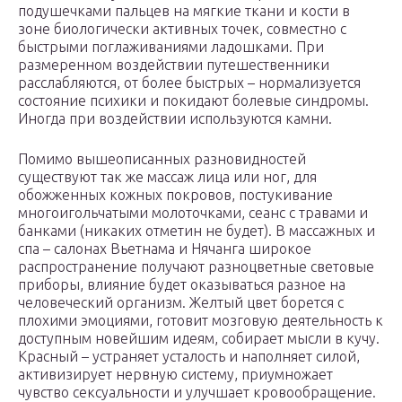
подушечками пальцев на мягкие ткани и кости в
зоне биологически активных точек, совместно с
быстрыми поглаживаниями ладошками. При
размеренном воздействии путешественники
расслабляются, от более быстрых – нормализуется
состояние психики и покидают болевые синдромы.
Иногда при воздействии используются камни.
Помимо вышеописанных разновидностей
существуют так же массаж лица или ног, для
обожженных кожных покровов, постукивание
многоигольчатыми молоточками, сеанс с травами и
банками (никаких отметин не будет). В массажных и
спа – салонах Вьетнама и Нячанга широкое
распространение получают разноцветные световые
приборы, влияние будет оказываться разное на
человеческий организм. Желтый цвет борется с
плохими эмоциями, готовит мозговую деятельность к
доступным новейшим идеям, собирает мысли в кучу.
Красный – устраняет усталость и наполняет силой,
активизирует нервную систему, приумножает
чувство сексуальности и улучшает кровообращение.