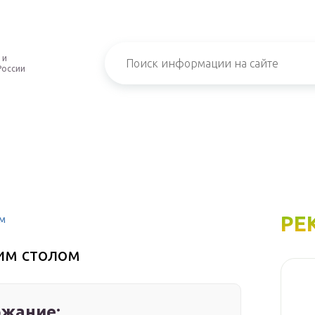
 и
России
РЕ
ом
им столом
жание: