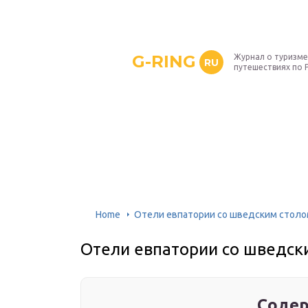
G-RING
Журнал о туризме
RU
путешествиях по 
Home
Отели евпатории со шведским стол
Отели евпатории со шведск
Содер