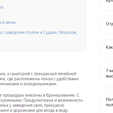
Ку
ию
а и цены
Отд
а с шведским столом в Судаке, Морском,
Ка
7 в
ии, а санаторий с прекрасной лечебной
вы
ми, где расположены покои с удобствами
емниками и холодильниками.
е процедуры внесены в бронирование. С
Пол
а скромными. Предусмотрена и возможность
по
мка у заведения своя, прекрасно
ыми и дорожками для входа в воду.