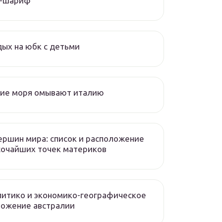
л-шариф
ых на юбк с детьми
кие моря омывают италию
ершин мира: список и расположение
сочайших точек материков
итико и экономико-географическое
ложение австралии