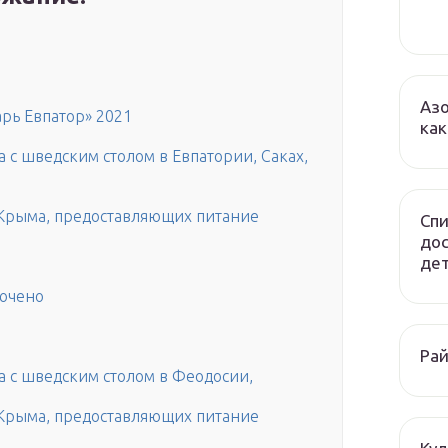
Азо
арь Евпатор» 2021
как
 с шведским столом в Евпатории, Саках,
х Крыма, предоставляющих питание
Спи
до
дет
лючено
Рай
а с шведским столом в Феодосии,
х Крыма, предоставляющих питание