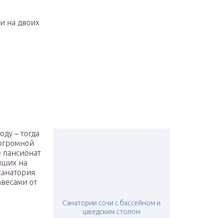
ки на двоих
оду – тогда
 огромной
е пансионат
чших на
санатория
авесами от
Санатории сочи с бассейном и
шведским столом