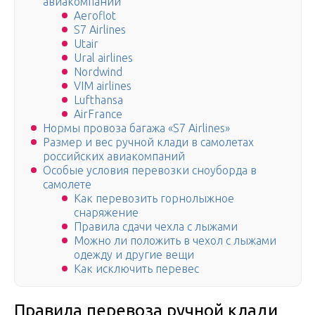
авиакомпаний
Aeroflot
S7 Airlines
Utair
Ural airlines
Nordwind
VIM airlines
Lufthansa
AirFrance
Нормы провоза багажа «S7 Airlines»
Размер и вес ручной клади в самолетах
российских авиакомпаний
Особые условия перевозки сноуборда в
самолете
Как перевозить горнолыжное
снаряжение
Правила сдачи чехла с лыжами
Можно ли положить в чехол с лыжами
одежду и другие вещи
Как исключить перевес
Правила перевоза ручной клади