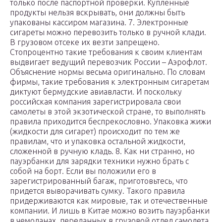
только после паспортной проверки. Купленные
продукты нельзя вскрывать, они должны быть
упакованы кассиром магазина. 7. Электронные
сигареты можно перевозить только в ручной клади.
В грузовом отсеке их везти запрещено.
Стопроцентно такие требования к своим клиентам
выдвигает ведущий перевозчик России – Аэрофлот.
Объяснение нормы весьма оригинально. По словам
фирмы, такие требования к электронным сигаретам
диктуют бермудские авиавласти. И поскольку
российская компания зарегистрировала свои
самолеты в этой экзотической стране, то выполнять
правила приходится беспрекословно. Упаковка жижи
(жидкости для сигарет) происходит по тем же
правилам, что и упаковка остальной жидкости,
сложенной в ручную кладь. 8. Как ни странно, но
пауэрбанки для зарядки техники нужно брать с
собой на борт. Если вы положили его в
зарегистрированный багаж, приготовьтесь, что
придется выворачивать сумку. Такого правила
придерживаются как мировые, так и отечественные
компании. И лишь в Китае можно возить пауэрбанки
в чемоданах, переданных в грузовой отдел самолета.