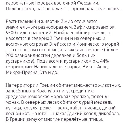
карбонатных породах восточной Фессалии,
Пелопоннеса, на Спорадах — горные красные почвы.
Растительный и животный мир отличается
значительным разнообразием. Зафиксировано ок.
5500 видов растений. Наиболее обширные леса
находятся в северной Греции и на северных и
восточных островах Эгейского и Ионического морей
— в основном сосновые, а также лиственные (более
200 разновидностей деревьев и больших
кустарников). Под лесом и кустарником ок. 44%
территории. Национальные паpки: Викос-Аоос,
Микpа-Пpесна, Эта и дp.
На территории Греции обитает множество животных,
занесённых в Красную книгу, среди них:
средиземноморская морская черепаха, тюлень-
монах. В северных лесах обитают бурый медведь,
куница, косуля, реже — волк, кабан, лисица, дикий
лесной кот. На юге — шакал, дикий козёл, дикобраз.
В Греции зимуют многие перелётные птицы.