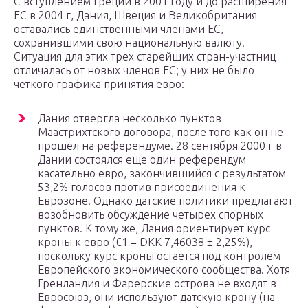
С вступлением Греции в 2001 году и до расширения
ЕС в 2004 г, Дания, Швеция и Великобритания
оставались единственными членами ЕС,
сохранившими свою национальную валюту.
Ситуация для этих трех старейших стран-участниц
отличалась от новых членов ЕС; у них не было
четкого графика принятия евро:
Дания отвергла несколько пунктов
Маастрихтского договора, после того как он не
прошел на референдуме. 28 сентября 2000 г в
Дании состоялся еще один референдум
касательно евро, закончившийся с результатом
53,2% голосов против присоединения к
Еврозоне. Однако датские политики предлагают
возобновить обсуждение четырех спорных
пунктов. К тому же, Дания ориентирует курс
кроны к евро (€1 = DKK 7,46038 ± 2,25%),
поскольку курс кроны остается под контролем
Европейского экономического сообщества. Хотя
Гренландия и Фарерские острова не входят в
Евросоюз, они используют датскую крону (на