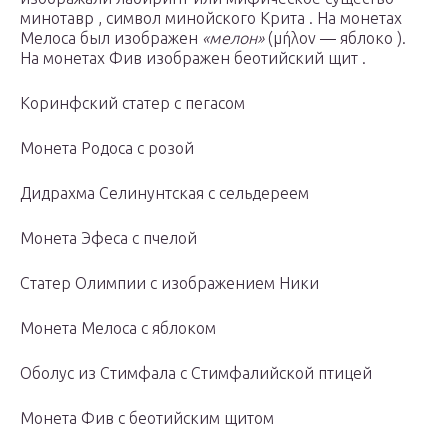
минотавр , символ минойского Крита . На монетах
Мелоса был изображен
«мелон»
(μήλον — яблоко ).
На монетах Фив изображен беотийский щит .
Коринфский статер с пегасом
Монета Родоса с розой
Дидрахма Селинунтская с сельдереем
Монета Эфеса с пчелой
Статер Олимпии с изображением Ники
Монета Мелоса с яблоком
Оболус из Стимфала с Стимфалийской птицей
Монета Фив с беотийским щитом