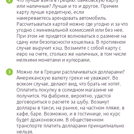
Что лучше взять в Грецию: банковскую карту
или наличные? Лучше и то и другое. Причем
карту лучше кредитную, если
намереваетесь арендовать автомобиль.
Рассчитываться картой можно где угодно и за что
угодно с минимальной комиссией или без нее.
При этом не придется волноваться о размене на
сдачу или безопасности кошелька. В противном
случае выручит кэш. Возьмите с собой карту с
евро на счете, столько же наличных, в том числе
мелкими монетами и купюрами.
Можно ли в Греции расплачиваться долларами?
Американскую валюту греки не уважают. Во
всяком случае, делают вид, что брать не хотят.
Оплатить покупку в солидном магазине не
получится. На фабрике, вероятно, удастся
договориться о расчете за шубу. Возьмут
доллары в такси, на рынке, на частном пляже, в
кафе, баре. Возможно, и в гостинице, но курс
будет драконовским. В общественном
транспорте платить долларами принципиально
нельзя.