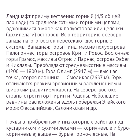
Ландшафт преимущественно горный (4/5 общей
площади) со средневысотными горными цепями,
вдающимися в море как полуострова или цепочки
(архипелаги) островов. Всю территорию с северо-
запада на юго-восток пересекают две горные
системы. Западная: горы Пинд, массив полуострова
Пелопоннес, горы островов Крит и Родос. Восточная:
горы Грамос, массивы Отрис и Парнас, острова Эвбея
и Киклады. Преобладают средневысотные массивы
(1200 — 1800 м). Гора Олимп (2917 м) — высшая
точка, вторая вершина — Смоликас (2637 м). Горы
отличаются резким эрозионным расчленением и
широким развитием карста. На северо-востоке
страны отроги гор Пирин и Родопы. Небольшие
равнины расположены вдоль побережья Эгейского
моря: Фессалийская, Салоникская и др.
Почвы в прибрежных и низкогорных районах под
кустарником и сухими лесами — коричневые и буро-
коричневые; выше — бурые горно-лесные. На