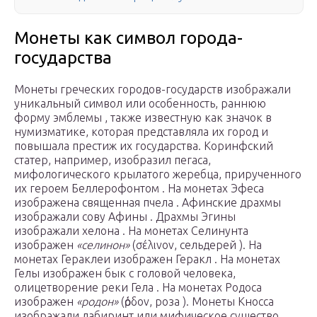
Монеты как символ города-
государства
Монеты греческих городов-государств изображали
уникальный символ или особенность, раннюю
форму эмблемы , также известную как значок в
нумизматике, которая представляла их город и
повышала престиж их государства. Коринфский
статер, например, изобразил пегаса,
мифологического крылатого жеребца, прирученного
их героем Беллерофонтом . На монетах Эфеса
изображена священная пчела . Афинские драхмы
изображали сову Афины . Драхмы Эгины
изображали хелона . На монетах Селинунта
изображен
«селинон»
(σέλινον, сельдерей ). На
монетах Гераклеи изображен Геракл . На монетах
Гелы изображен бык с головой человека,
олицетворение реки Гела . На монетах Родоса
изображен
«родон»
(ῥόδον, роза ). Монеты Кносса
изображали лабиринт или мифическое существо