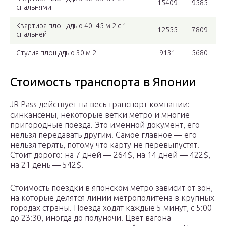
15409
9585
спальнями
Квартира площадью 40–45 м 2 с 1
12555
7809
спальней
Студия площадью 30 м 2
9131
5680
Стоимость транспорта в Японии
JR Pass действует на весь транспорт компании:
синкансены, некоторые ветки метро и многие
пригородные поезда. Это именной документ, его
нельзя передавать другим. Самое главное — его
нельзя терять, потому что карту не перевыпустят.
Стоит дорого: на 7 дней — 264$, на 14 дней — 422$,
на 21 день — 542$.
Стоимость поездки в японском метро зависит от зон,
на которые делятся линии метрополитена в крупных
городах страны. Поезда ходят каждые 5 минут, с 5:00
до 23:30, иногда до полуночи. Цвет вагона