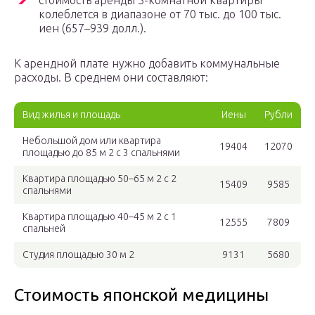
стоимость аренды 3-комнатной квартиры
колеблется в диапазоне от 70 тыс. до 100 тыс.
иен (657–939 долл.).
К арендной плате нужно добавить коммунальные
расходы. В среднем они составляют:
Вид жилья и площадь
Иены
Рубли
Небольшой дом или квартира
19404
12070
площадью до 85 м 2 с 3 спальнями
Квартира площадью 50–65 м 2 с 2
15409
9585
спальнями
Квартира площадью 40–45 м 2 с 1
12555
7809
спальней
Студия площадью 30 м 2
9131
5680
Стоимость японской медицины