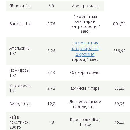
Яблоки, 1 кг
6,8
Аренда жилья
1 комнатная
квартира в
Бананы, 1 кг
2,76
801,74
центре города, 1
мес.
комнатная
1
Апельсины,
квартира на
5,26
539,90
1 кг
окраине
города, 1 мес.
Помидоры,
5,43
Одежда и обувь
1 кг
Картофель,
3,72
Джинсы, 1 пара
63,25
1 кг
Летнее женское
Вино, 1 бут.
12,2
39,95
платье, 1 шт.
Чай в
Кроссовки Nike,
пакетиках,
1,8
75,23
1 пара
200 гр.