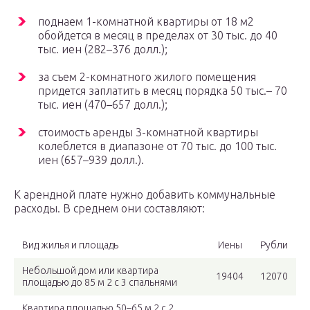
поднаем 1-комнатной квартиры от 18 м2
обойдется в месяц в пределах от 30 тыс. до 40
тыс. иен (282–376 долл.);
за съем 2-комнатного жилого помещения
придется заплатить в месяц порядка 50 тыс.– 70
тыс. иен (470–657 долл.);
стоимость аренды 3-комнатной квартиры
колеблется в диапазоне от 70 тыс. до 100 тыс.
иен (657–939 долл.).
К арендной плате нужно добавить коммунальные
расходы. В среднем они составляют:
Вид жилья и площадь
Иены
Рубли
Небольшой дом или квартира
19404
12070
площадью до 85 м 2 с 3 спальнями
Квартира площадью 50–65 м 2 с 2