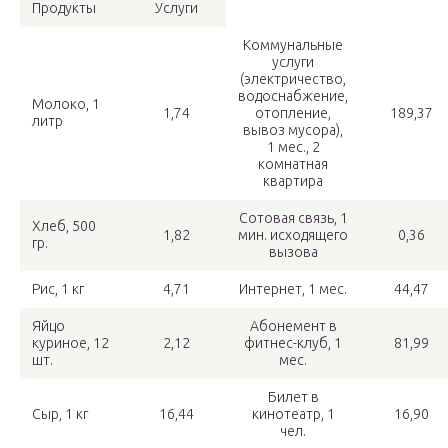
Продукты
Услуги
Коммунальные
услуги
(электричество,
водоснабжение,
Молоко, 1
1,74
отопление,
189,37
литр
вывоз мусора),
1 мес., 2
комнатная
квартира
Сотовая связь, 1
Хлеб, 500
1,82
мин. исходящего
0,36
гр.
вызова
Рис, 1 кг
4,71
Интернет, 1 мес.
44,47
Яйцо
Абонемент в
куриное, 12
2,12
фитнес-клуб, 1
81,99
шт.
мес.
Билет в
Сыр, 1 кг
16,44
кинотеатр, 1
16,90
чел.