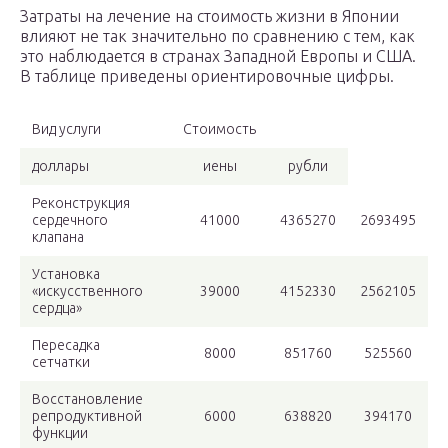
Затраты на лечение на стоимость жизни в Японии
влияют не так значительно по сравнению с тем, как
это наблюдается в странах Западной Европы и США.
В таблице приведены ориентировочные цифры.
Вид услуги
Стоимость
доллары
иены
рубли
Реконструкция
сердечного
41000
4365270
2693495
клапана
Установка
«искусственного
39000
4152330
2562105
сердца»
Пересадка
8000
851760
525560
сетчатки
Восстановление
репродуктивной
6000
638820
394170
функции