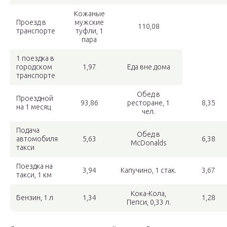
Кожаные
Проезд в
мужские
110,08
транспорте
туфли, 1
пара
1 поездка в
городском
1,97
Еда вне дома
транспорте
Обед в
Проездной
93,86
ресторане, 1
8,35
на 1 месяц
чел.
Подача
Обед в
автомобиля
5,63
6,38
McDonalds
такси
Поездка на
3,94
Капучино, 1 стак.
3,67
такси, 1 км
Кока-Кола,
Бензин, 1 л
1,34
1,28
Пепси, 0,33 л.