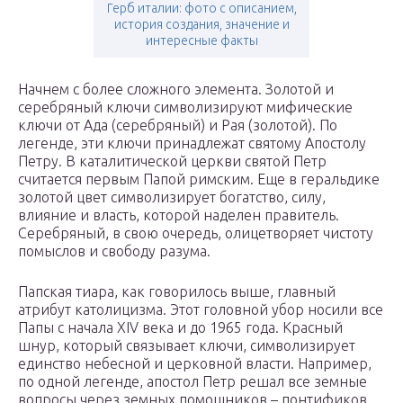
Герб италии: фото с описанием,
история создания, значение и
интересные факты
Начнем с более сложного элемента. Золотой и
серебряный ключи символизируют мифические
ключи от Ада (серебряный) и Рая (золотой). По
легенде, эти ключи принадлежат святому Апостолу
Петру. В каталитической церкви святой Петр
считается первым Папой римским. Еще в геральдике
золотой цвет символизирует богатство, силу,
влияние и власть, которой наделен правитель.
Серебряный, в свою очередь, олицетворяет чистоту
помыслов и свободу разума.
Папская тиара, как говорилось выше, главный
атрибут католицизма. Этот головной убор носили все
Папы с начала XIV века и до 1965 года. Красный
шнур, который связывает ключи, символизирует
единство небесной и церковной власти. Например,
по одной легенде, апостол Петр решал все земные
вопросы через земных помощников – понтификов.