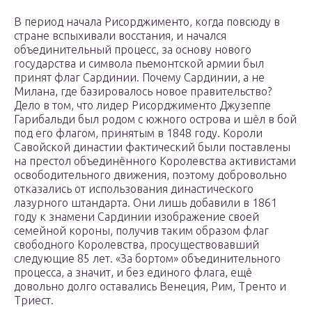
В период начала Рисорджименто, когда повсюду в
стране вспыхивали восстания, и начался
объединительный процесс, за основу нового
государства и символа пьемонтской армии был
принят флаг Сардинии. Почему Сардинии, а не
Милана, где базировалось новое правительство?
Дело в том, что лидер Рисорджименто Джузеппе
Гарибальди был родом с южного острова и шёл в бой
под его флагом, принятым в 1848 году. Короли
Савойской династии фактический были поставлены
на престол объединённого Королевства активистами
освободительного движения, поэтому добровольно
отказались от использования династического
лазурного штандарта. Они лишь добавили в 1861
году к знамени Сардинии изображение своей
семейной короны, получив таким образом флаг
свободного Королевства, просуществовавший
следующие 85 лет. «За бортом» объединительного
процесса, а значит, и без единого флага, ещё
довольно долго оставались Венеция, Рим, Тренто и
Триест.