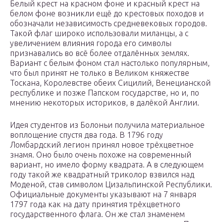
Белый крест на красном фоне и красный крест на
белом фоне возникли ещё до крестовых походов и
обозначали независимость средневековых городов.
Такой флаг широко использовали миланцы, а с
увеличением влияния города его символы
признавались во всё более отдалённых землях.
Вариант с белым фоном стал настолько популярным,
что был принят не только в Великом княжестве
Тоскана, Королевстве обеих Сицилий, Венецианской
республике и позже Папском государстве, но и, по
мнению некоторых историков, в далёкой Англии.
Идея студентов из Болоньи получила материальное
воплощение спустя два года. В 1796 году
Ломбардский легион принял новое трёхцветное
знамя. Оно было очень похоже на современный
вариант, но имело форму квадрата. А в следующем
году такой же квадратный триколор взвился над
Моденой, став символом Цизальпинской Республики.
Официальные документы указывают на 7 января
1797 года как на дату принятия трёхцветного
государственного флага. Он же стал знаменем