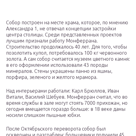
Собор построен на месте храма, которое, по мнению
Александра 1, не отвечал концепции застройки
центра столицы. Среди представленных проектов
лучшим признали работу Монферрана.
Строительство продолжалось 40 лет. Для того, чтобы
позолотить купол, потребовалось 100 кг червонного
золота. А сам собор считается музеем цветного камня:
в его оформлении использовали 43 породы
минералов. Стены украшены панно из яшмы,
порфира, зеленого и желтого мрамора.
Над интерьерами работали: Карл Брюллов, Иван
Витали, Василий Шебуев. Монферран считал, что во
время службы в зале могут стоять 7000 прихожан, но
сегодня вмещается гораздо больше: в 18 веке дамы
носили слишком пышные юбки.
После Октябрьского переворота собор был
осквернен и разграблен: большевики получили 45