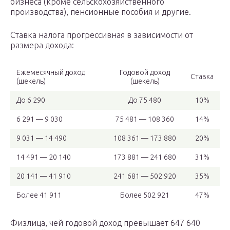
бизнеса (кроме сельскохозяйственного
производства), пенсионные пособия и другие.
Ставка налога прогрессивная в зависимости от
размера дохода:
Ежемесячный доход
Годовой доход
Ставка
(шекель)
(шекель)
До 6 290
До 75 480
10%
6 291 — 9 030
75 481 — 108 360
14%
9 031 — 14 490
108 361 — 173 880
20%
14 491 — 20 140
173 881 — 241 680
31%
20 141 — 41 910
241 681 — 502 920
35%
Более 41 911
Более 502 921
47%
Физлица, чей годовой доход превышает 647 640