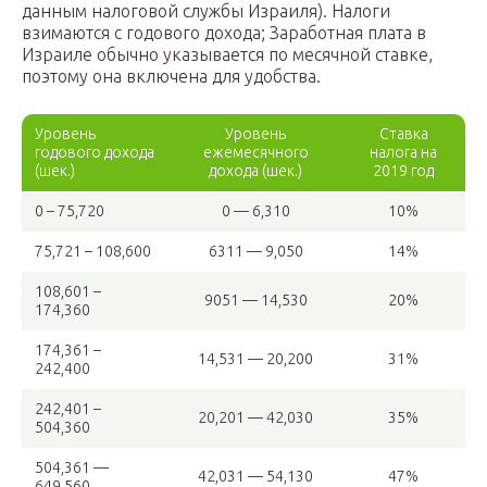
данным налоговой службы Израиля). Налоги
взимаются с годового дохода; Заработная плата в
Израиле обычно указывается по месячной ставке,
поэтому она включена для удобства.
Уровень
Уровень
Ставка
годового дохода
ежемесячного
налога на
(шек.)
дохода (шек.)
2019 год
0 – 75,720
0 — 6,310
10%
75,721 – 108,600
6311 — 9,050
14%
108,601 –
9051 — 14,530
20%
174,360
174,361 –
14,531 — 20,200
31%
242,400
242,401 –
20,201 — 42,030
35%
504,360
504,361 —
42,031 — 54,130
47%
649,560