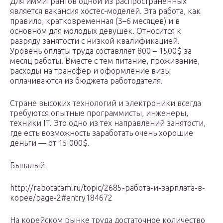
Для иммигрантов одной из распространённых
является вакансия хостес-моделей. Эта работа, как
правило, кратковременная (3–6 месяцев) и в
основном для молодых девушек. Относится к
разряду занятости с низкой квалификацией.
Уровень оплаты труда составляет 800 – 1500$ за
месяц работы. Вместе с тем питание, проживание,
расходы на трансфер и оформление визы
оплачиваются из бюджета работодателя.
Стране высоких технологий и электроники всегда
требуются опытные программисты, инженеры,
техники IT. Это одно из тех направлений занятости,
где есть возможность заработать очень хорошие
деньги — от 15 000$.
Бывалый
http://rabotatam.ru/topic/2685-работа-и-зарплата-в-
корее/page-2#entry184672
На корейском рынке труда достаточное количество