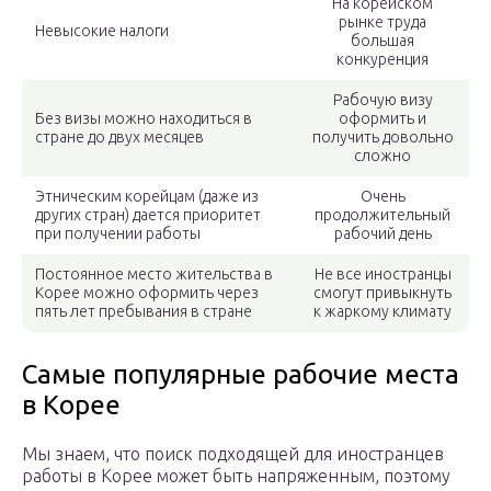
На корейском
рынке труда
Невысокие налоги
большая
конкуренция
Рабочую визу
Без визы можно находиться в
оформить и
стране до двух месяцев
получить довольно
сложно
Этническим корейцам (даже из
Очень
других стран) дается приоритет
продолжительный
при получении работы
рабочий день
Постоянное место жительства в
Не все иностранцы
Корее можно оформить через
смогут привыкнуть
пять лет пребывания в стране
к жаркому климату
Самые популярные рабочие места
в Корее
Мы знаем, что поиск подходящей для иностранцев
работы в Корее может быть напряженным, поэтому