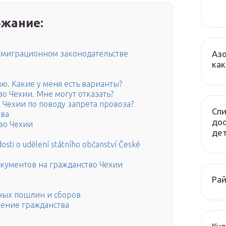
жание:
Азо
ммиграционном законодательстве
как
ю. Какие у меня есть варианты?
о Чехии. Мне могут отказать?
Чехии по поводу запрета провоза?
Спи
тва
до
во Чехии
дет
sti o udělení státního občanství České
окументов на гражданство Чехии
Рай
ных пошлин и сборов
чение гражданства