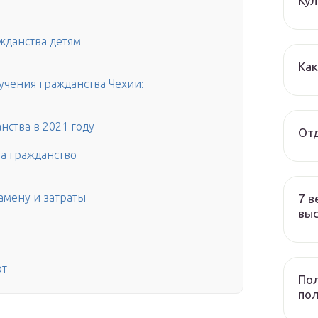
Ку
жданства детям
Ка
учения гражданства Чехии:
нства в 2021 году
Отд
а гражданство
амену и затраты
7 в
вы
рт
Пол
по