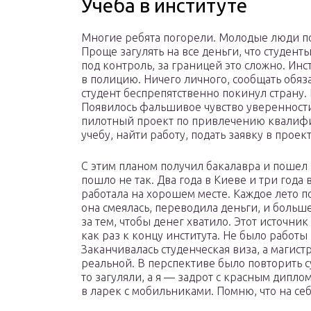
Учеба в институте
Многие ребята погорели. Молодые люди по
Проще загулять на все деньги, что студент
под контроль, за границей это сложно. Инс
в полицию. Ничего личного, сообщать обяз
студент беспрепятственно покинул страну. 
Появилось фальшивое чувство уверенности 
пилотный проект по привлечению квалифи
учебу, найти работу, подать заявку в проек
С этим планом получил бакалавра и пошел 
пошло не так. Два года в Киеве и три года
работала на хорошем месте. Каждое лето п
она смеялась, переводила деньги, и больш
за тем, чтобы денег хватило. Этот источни
как раз к концу института. Не было работы
Заканчивалась студенческая виза, а магист
реальной. В перспективе было повторить с
то загуляли, а я — задрот с красным дипл
в ларек с мобильниками. Помню, что на себ