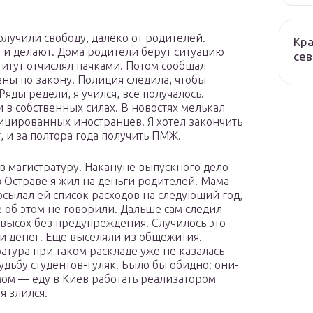
лучили свободу, далеко от родителей.
Кра
ы и делают. Дома родители берут ситуацию
сев
титут отчислял пачками. Потом сообщал
аны по закону. Полиция следила, чтобы
Ряды редели, я учился, все получалось.
в собственных силах. В новостях мелькал
цированных иностранцев. Я хотел закончить
т, и за полтора года получить ПМЖ.
в магистратуру. Накануне выпускного дело
 в Остраве я жил на деньги родителей. Мама
осылал ей список расходов на следующий год,
е об этом не говорили. Дальше сам следил
к высох без предупреждения. Случилось это
 и денег. Еще выселяли из общежития.
ратура при таком раскладе уже не казалась
удьбу студентов-гуляк. Было бы обидно: они-
омом — еду в Киев работать реализатором
я злился.