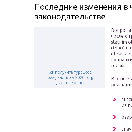
Последние изменения в
законодательстве
Вопросы 
числе о 
státním o
cizinců n
občanství
поправки
годом.
Как получить турецкое
гражданство в 2020 году
Важные 
дистанционно
редакции
экза
из п
разр
знач