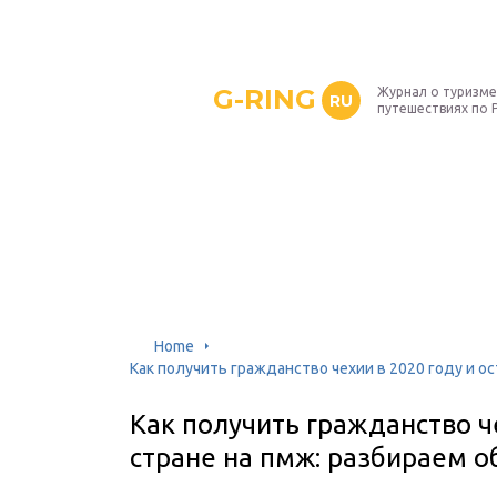
G-RING
Журнал о туризме
RU
путешествиях по 
Home
Как получить гражданство чехии в 2020 году и о
Как получить гражданство че
стране на пмж: разбираем о