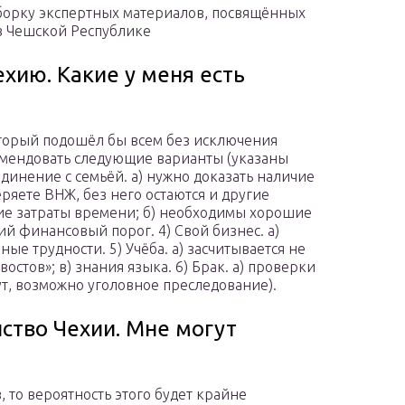
борку экспертных материалов, посвящённых
в Чешской Республике
хию. Какие у меня есть
оторый подошёл бы всем без исключения
мендовать следующие варианты (указаны
динение с семьёй. а) нужно доказать наличие
еряете ВНЖ, без него остаются и другие
шие затраты времени; б) необходимы хорошие
ий финансовый порог. 4) Свой бизнес. а)
ые трудности. 5) Учёба. а) засчитывается не
востов»; в) знания языка. 6) Брак. а) проверки
т, возможно уголовное преследование).
ство Чехии. Мне могут
 то вероятность этого будет крайне