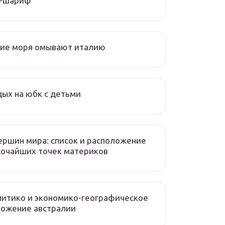
л-шариф
кие моря омывают италию
ых на юбк с детьми
ершин мира: список и расположение
сочайших точек материков
итико и экономико-географическое
ложение австралии