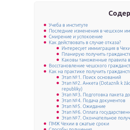
Содер
Учеба в институте
Последние изменения в чешском и
Смирение и успокоение
Как действовать в случае отказа?
Интересует иммиграция в Чехи
Планирую получить гражданств
Каковы таможенные правила в 
Восстановление чешского гражданс
Как на практике получить гражданст
Этап №1. Поиск оснований
Этап №2. Анкета (Dotazník k žádo
republiky)
Этап №3. Подготовка пакета д
Этап №4. Подача документов
Этап №5. Ожидание
Этап №6. Оплата государствен
Этап №7. Окончательное полу
ПМЖ Чехии в сжатые сроки
Способы получения