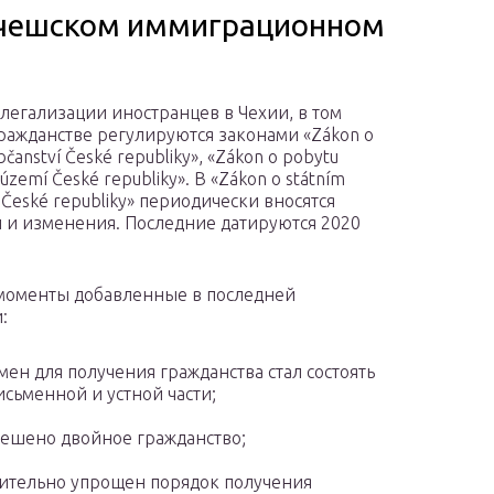
 чешском иммиграционном
легализации иностранцев в Чехии, в том
гражданстве регулируются законами «Zákon o
bčanství České republiky», «Zákon o pobytu
a území České republiky». В «Zákon o státním
 České republiky» периодически вносятся
 и изменения. Последние датируются 2020
моменты добавленные в последней
:
мен для получения гражданства стал состоять
исьменной и устной части;
ешено двойное гражданство;
ительно упрощен порядок получения