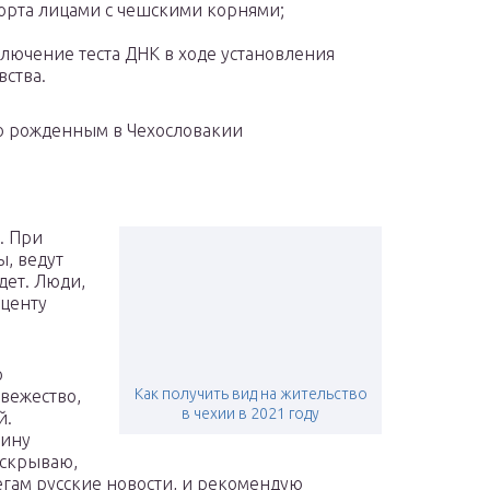
орта лицами с чешскими корнями;
лючение теста ДНК в ходе установления
вства.
о рожденным в Чехословакии
. При
ы, ведут
дет. Люди,
кценту
о
Как получить вид на жительство
вежество,
в чехии в 2021 году
й.
аину
е скрываю,
егам русские новости, и рекомендую