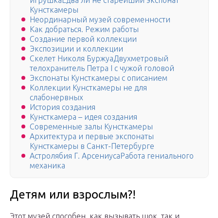
игрушкаЕдва ли не старейший экспонат
Кунсткамеры
Неординарный музей современности
Как добраться. Режим работы
Создание первой коллекции
Экспозиции и коллекции
Скелет Николя БуржуаДвухметровый
телохранитель Петра I с чужой головой
Экспонаты Кунсткамеры с описанием
Коллекции Кунсткамеры не для
слабонервных
История создания
Кунсткамера – идея создания
Современные залы Кунсткамеры
Архитектура и первые экспонаты
Кунсткамеры в Санкт-Петербурге
Астролябия Г. АрсениусаРабота гениального
механика
Детям или взрослым?!
Этот музей способен, как вызывать шок, так и