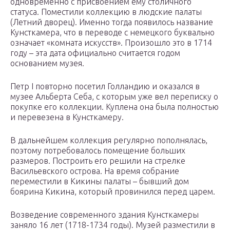
одновременно с присвоением ему столичного
статуса. Поместили коллекцию в людские палаты
(Летний дворец). Именно тогда появилось название
Кунсткамера, что в переводе с немецкого буквально
означает «комната искусств». Произошло это в 1714
году – эта дата официально считается годом
основанием музея.
Петр I повторно посетил Голландию и оказался в
музее Альберта Себа, с которым уже вел переписку о
покупке его коллекции. Куплена она была полностью
и перевезена в Кунсткамеру.
В дальнейшем коллекция регулярно пополнялась,
поэтому потребовалось помещение больших
размеров. Построить его решили на стрелке
Васильевского острова. На время собрание
переместили в Кикины палаты – бывший дом
боярина Кикина, который провинился перед царем.
Возведение современного здания Кунсткамеры
заняло 16 лет (1718-1734 годы). Музей разместили в