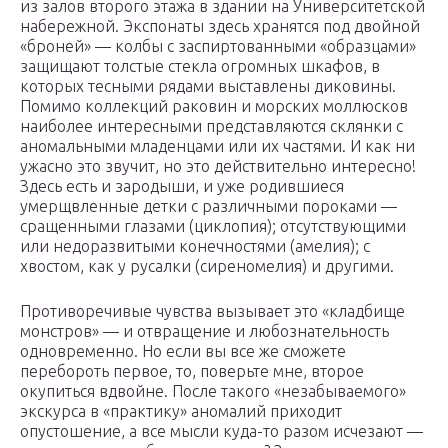
из залов второго этажа в здании на Университетской
набережной. Экспонаты здесь хранятся под двойной
«броней» — колбы с заспиртованными «образцами»
защищают толстые стекла огромных шкафов, в
которых тесными рядами выставлены диковины.
Помимо коллекций раковин и морских моллюсков
наиболее интересными представляются склянки с
аномальными младенцами или их частями. И как ни
ужасно это звучит, но это действительно интересно!
Здесь есть и зародыши, и уже родившиеся
умерщвленные детки с различными пороками —
сращенными глазами (циклопия); отсутствующими
или недоразвитыми конечностями (амелия); с
хвостом, как у русалки (сиреномелия) и другими.
Противоречивые чувства вызывает это «кладбище
монстров» — и отвращение и любознательность
одновременно. Но если вы все же сможете
перебороть первое, то, поверьте мне, второе
окупиться вдвойне. После такого «незабываемого»
экскурса в «практику» аномалий приходит
опустошение, а все мысли куда-то разом исчезают —