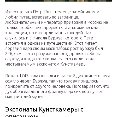
Известно, что Петр I был тем еще затейником и
любил путешествовать по загранице.
Любознательный император привозил в Россию не
только необычные предметы и анатомические
коллекции, но и неординарных людей. Так
случилось и с Николя Буржуа, которого Петр I
встретил в одном из путешествий. Этот гигант
поразил царя своим масштабом: рост Буржуа был
226,7 см. Петр сразу же нанял здоровяка себе на
службу, а когда тот скончался, его скелет стал
неотъемлемым экспонатом Кунсткамеры.
Пожар 1747 года сказался и на этой диковине: пламя
сожгло череп Буржуа, так что голову пришлось
прикрепить от другого человека. Поговаривают, что
дух обезглавленного француза до сих пор пугает
смотрителей музея.
Экспонаты Кунсткамеры с
описанием