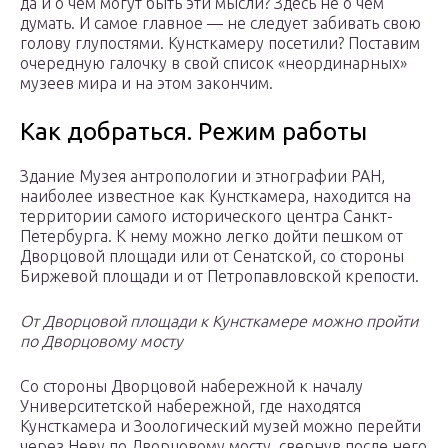
да и о чем могут быть эти мысли? Здесь не о чем
думать. И самое главное — не следует забивать свою
голову глупостями. Кунсткамеру посетили? Поставим
очередную галочку в свой список «неординарных»
музеев мира и на этом закончим.
Как добраться. Режим работы
Здание Музея антропологии и этнографии РАН,
наиболее известное как Кунсткамера, находится на
территории самого исторического центра Санкт-
Петербурга. К нему можно легко дойти пешком от
Дворцовой площади или от Сенатской, со стороны
Биржевой площади и от Петропавловской крепости.
От Дворцовой площади к Кунсткамере можно пройти
по Дворцовому мосту
Со стороны Дворцовой набережной к началу
Университетской набережной, где находятся
Кунсткамера и Зоологический музей можно перейти
через Неву по Дворцовому мосту, свернув после него