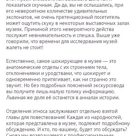
показаться скучным. Да-да, вы не ослышались, при
его невероятном количестве удивительных
экспонатов, не очень претенциозный посетитель
может ощутить скуку в некоторых выставочных залах
музеях. Причиной этого невероятного действа
послужит невнимательность и спешка. Выше уже
говорили, что времени для исследования музей
жалеть не стоит!
Естественно, самое шокирующее в музее — это
анатомические отделы с их строением тела,
отклонениями и уродствами, что шокирует и
одновременно притягивает, как ни странно это
звучит. Но без подробных пояснений экскурсовода
вы получите лишь малую толику информацию.
Львиная же доля её останется в анналах истории.
Отделения этноса заслуживают отдельно взятой
главы для повествования! Каждая из народностей,
которая представлена в музее, подлежит подробному
обсуждению. И кто, по-вашему, будет это обсуждать?
Снова мы возвращаемся к профессиональным