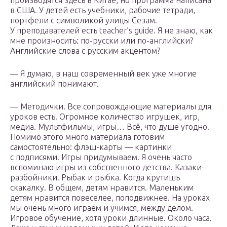
производятся здесь в Китае, но программа написана
в США. У детей есть учебники, рабочие тетради,
портфели с символикой улицы Сезам.
У преподавателей есть teacher’s guide. Я не знаю, как
мне произносить: по-русски или по-английски?
Английские слова с русским акцентом?
— Я думаю, в наш современный век уже многие
английский понимают.
— Методички. Все сопровождающие материалы для
уроков есть. Огромное количество игрушек, игр,
медиа. Мультфильмы, игры… Всё, что душе угодно!
Помимо этого много материала готовим
самостоятельно: флэш-карты — картинки
с подписями. Игры придумываем. Я очень часто
вспоминаю игры из собственного детства. Казаки-
разбойники. Рыбак и рыбка. Когда крутишь
скакалку. В общем, детям нравится. Маленьким
детям нравится повеселее, поподвижнее. На уроках
мы очень много играем и учимся, между делом.
Игровое обучение, хотя уроки длинные. Около часа.