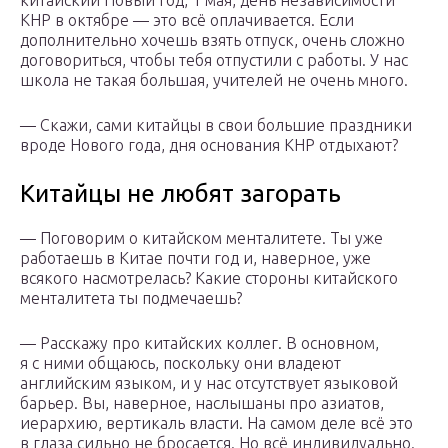
китайский Новый год, 1 мая, день независимости
КНР в октябре — это всё оплачивается. Если
дополнительно хочешь взять отпуск, очень сложно
договориться, чтобы тебя отпустили с работы. У нас
школа не такая большая, учителей не очень много.
— Скажи, сами китайцы в свои большие праздники
вроде Нового года, дня основания КНР отдыхают?
Китайцы не любят загорать
— Поговорим о китайском менталитете. Ты уже
работаешь в Китае почти год и, наверное, уже
всякого насмотрелась? Какие стороны китайского
менталитета ты подмечаешь?
— Расскажу про китайских коллег. В основном,
я с ними общаюсь, поскольку они владеют
английским языком, и у нас отсутствует языковой
барьер. Вы, наверное, наслышаны про азиатов,
иерархию, вертикаль власти. На самом деле всё это
в глаза сильно не бросается. Но всё индивидуально.