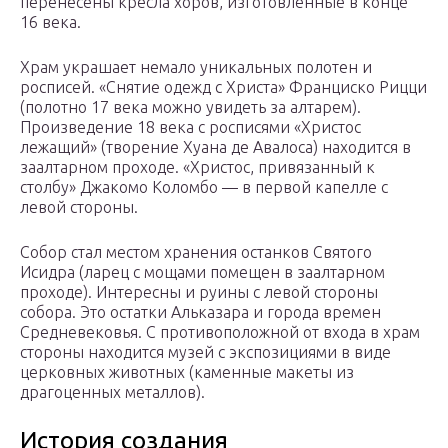
перенесены кресла хоров, изготовленные в конце
16 века.
Храм украшает немало уникальных полотен и
росписей. «Снятие одежд с Христа» Франциско Рицци
(полотно 17 века можно увидеть за алтарем).
Произведение 18 века с росписями «Христос
лежащий» (творение Хуана де Авалоса) находится в
заалтарном проходе. «Христос, привязанный к
столбу» Джакомо Коломбо — в первой капелле с
левой стороны.
Собор стал местом хранения останков Святого
Исидра (ларец с мощами помещен в заалтарном
проходе). Интересны и руины с левой стороны
собора. Это остатки Альказара и города времен
Средневековья. С противоположной от входа в храм
стороны находится музей с экспозициями в виде
церковных животных (каменные макеты из
драгоценных металлов).
История создания