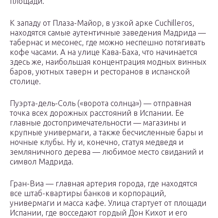
площади.
К западу от Плаза-Майор, в узкой арке Cuchilleros,
находятся самые аутентичные заведения Мадрида —
табернас и месонес, где можно неспешно потягивать
кофе часами. А на улице Кава-Баха, что начинается
здесь же, наибольшая концентрация модных винных
баров, уютных таверн и ресторанов в испанской
столице.
Пуэрта-дель-Соль («ворота солнца») — отправная
точка всех дорожных расстояний в Испании. Ее
главные достопримечательности — магазины и
крупные универмаги, а также бесчисленные бары и
ночные клубы. Ну и, конечно, статуя медведя и
земляничного дерева — любимое место свиданий и
символ Мадрида.
Гран-Виа — главная артерия города, где находятся
все штаб-квартиры банков и корпораций,
универмаги и масса кафе. Улица стартует от площади
Испании, где восседают гордый Дон Кихот и его