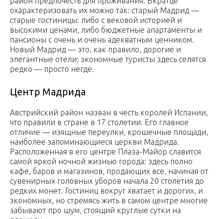
район предпочесть для проживания. Вкратце
охарактеризовать их можно так: старый Мадрид —
старые гостиницы: либо с вековой историей и
высокими ценами, либо бюджетные апартаменты и
пансионы с очень и очень адекватным ценником.
Новый Мадрид — это, как правило, дорогие и
элегантные отели; экономные туристы здесь селятся
редко — просто негде.
Центр Мадрида
Австрийский район назван в честь королей Испании,
что правили в стране в 17 столетии. Его главное
отличие — изящные переулки, крошечные площади,
наиболее запоминающиеся церкви Мадрида.
Расположенная в его центре Плаза-Майор славится
самой яркой ночной жизнью города: здесь полно
кафе, баров и магазинов, продающих все, начиная от
сувенирных головных уборов начала 20 столетия до
редких монет. Гостиниц вокруг хватает и дорогих, и
экономных, но стремясь жить в самом центре многие
забывают про шум, стоящий круглые сутки на