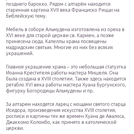
позднего барокко. Рядом с алтарём находится
старинная картина XVII века Франциско Рицци на
библейскую тему.
Мебель в соборе Альмудена изготовлена из ореха в
XVI веке для старой церкви св. Кармен, а позже
принесена сюда. Капеллы храма посвящены
мадридским святым. Многие из них без всяких
украшений.
Главное украшение храма – это небольшая статуэтка
Иоанна Крестителя работы мастера Мишеля. Она
была создана в XVIII столетии. Также здесь находится
ретабло XVI века работы мастера Хуана Бургунского,
фигурку Богородицы Альмудены и пр.
За алтарем находятся ларец с мощами святого старца
Исидора, произведения искусства XVIII столетия,
росписи и картины тех же времен Хуана де Авалоса,
Джаккомо Коломбо, как принято в католической
церкви.