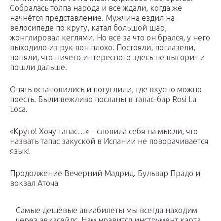
Собралась толпа народа и все ждали, когда же
начнётся представление. Мужчина ездил на
велосипеде по кругу, катал большой шар,
жонглировал кеглями. Но всё за что он брался, у него
выходило из рук вон плохо. Постояли, поглазели,
поняли, что ничего интересного здесь не выгорит и
пошли дальше.
Опять остановились и погуглили, где вкусно можно
поесть. Были вежливо посланы в тапас-бар Rosi La
Loca.
«Круто! Хочу тапас…» – словила себя на мысли, что
назвать тапас закуской в Испании не поворачивается
язык!
Продолжение Вечерний Мадрид. Бульвар Прадо и
вокзал Аточа
Самые дешёвые авиабилеты мы всегда находим
через авиасейлс. Нам нравится инструмент карта