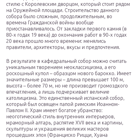
стилю с Королевским дворцом, который стоит рядом
на Оружейной площади. Строительство данного
собора было сложным, продолжительным, во
времена Гражданской войны вообще
приостанавливалось. От закладки первого камня (в
80-х годах 19 века) до окончания работ в 90-х годах
20 века прошло много времени: менялись
правители, архитекторы, вкусы и предпочтения.
В результате в кафедральный собор можно считать
уникальным творением неоклассицизма, а его
роскошный купол – образцом нового барокко. Имеет
значительные размеры – длина превышает 100 м,
высота – более 70 м, но не производит громоздкого
впечатления, а лишь подчеркивает величие
католицизма. Это единственный испанский собор,
который был освящен папой римским Иоанном-
Павлом II. Храм имеет богатое убранство:
неоготический стиль внутренних интерьеров,
мраморный алтарь, распятие XVII века и картины,
скульптуры и украшения великих мастеров
прошедших эпох (Франциско Рицци, Хуана