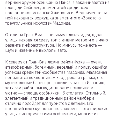
верный оруженосец Санчо Панса, а заканчивается на
площади Сибелес, знаменитой среди всех
поклонников испанской живописи. Ведь именно на
ней находится верхушка знаменитого «Золотого
треугольника искусств» Мадрида.
Отели на Гран-Виа — не самая плохая идея, вдоль
улицы находятся сразу три станции метро и отлично
развита инфраструктура. Но минусы тоже есть —
шум и извечные выхлопы авто.
К северу от Гран-Виа лежит район Чуэка — очень
атмосферный, богемный, веселый и пользующийся
успехом среди гей-сообщества Мадрида. Маласанья
понравится поклонникам хард-рока и гранжа, его
музыкальные бары прославились на всю Испанию,
хотя сам район выглядит вполне прилично и
уютно — сплошь особнячки 19 столетия. Стильный,
элегантный и традиционный район Чамбери
отлично подойдет для туристов с детьми. Его
внешний вид скучноват, но спокоен — это широкие
улицы с историческими особняками, многие из